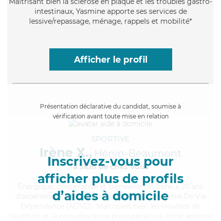
Maitrisant bien la sclérose en plaque et les troubles gastro-
intestinaux, Yasmine apporte ses services de
lessive/repassage, ménage, rappels et mobilité*
Afficher le profil
Présentation déclarative du candidat, soumise à
vérification avant toute mise en relation
SPORTIVE
Irène X.,
Hénin-Beaumont
Inscrivez-vous pour
à 5km de chez Vous
afficher plus de profils
Énergique
, coopérative et bienveillante, Irène a 20 ans
d’aides à domicile
d'expérience et possède un diplôme d'Assistante De Vie
Dépendance (ADVD). Maitrisant bien les troubles de
l'audition et la convalescence postopératoire, Irène apporte