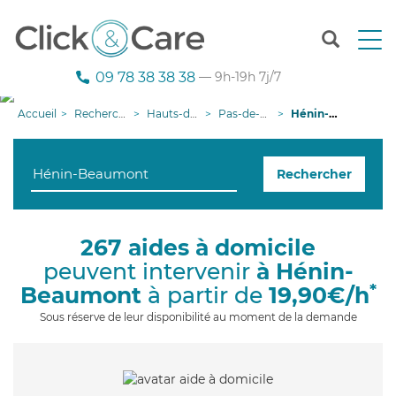
T
o
g
09 78 38 38 38
— 9h-19h 7j/7
g
l
Accueil
Recherche aide à domicile
Hauts-de-France
Pas-de-Calais
Hénin-Beaumont
e
n
a
Rechercher
v
i
g
a
267 aides à domicile
t
peuvent intervenir
à Hénin-
i
o
*
Beaumont
à partir de
19,90€/h
n
Sous réserve de leur disponibilité au moment de la demande