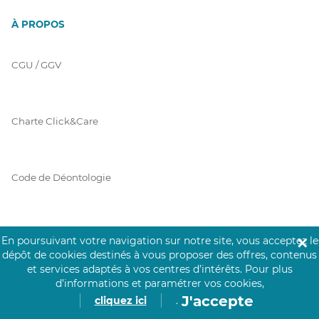
À PROPOS
CGU / GGV
Charte Click&Care
Code de Déontologie
Mentions Légales
En poursuivant votre navigation sur notre site, vous acceptez le
✕
dépôt de cookies destinés à vous proposer des offres, contenus
et services adaptés à vos centres d’intérêts.
Pour plus
d’informations et paramétrer vos cookies,
Prérequis Click&Care
J'accepte
cliquez ici
.