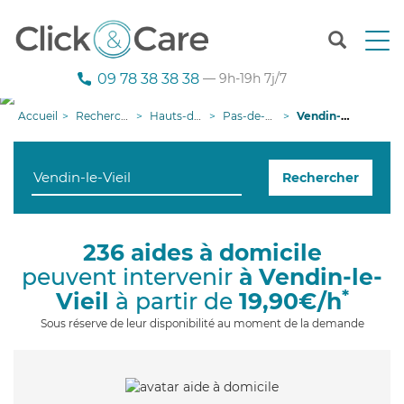
T
o
g
09 78 38 38 38
— 9h-19h 7j/7
g
l
Accueil
Recherche aide à domicile
Hauts-de-France
Pas-de-Calais
Vendin-le-Vieil
e
n
a
Rechercher
v
i
g
a
236 aides à domicile
t
peuvent intervenir
à Vendin-le-
i
o
*
Vieil
à partir de
19,90€/h
n
Sous réserve de leur disponibilité au moment de la demande