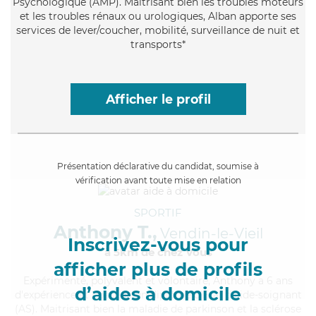
Psychologique (AMP). Maitrisant bien les troubles moteurs
et les troubles rénaux ou urologiques, Alban apporte ses
services de lever/coucher, mobilité, surveillance de nuit et
transports*
Afficher le profil
Présentation déclarative du candidat, soumise à
vérification avant toute mise en relation
SPORTIF
Anthony T.,
Vendin-le-Vieil
Inscrivez-vous pour
à 5km de chez Vous
afficher plus de profils
Expérimenté
, polyvalent et volontaire, Anthony a 6 ans
d’aides à domicile
d'expérience et possède un diplôme d'Etat d'aide-soignant
(AS). Maitrisant bien la maladie de parkinson et la sclérose