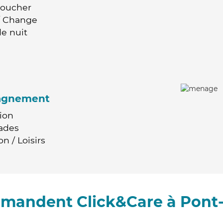
Coucher
 / Change
e nuit
agnement
ion
ades
n / Loisirs
mmandent Click&Care à Pont