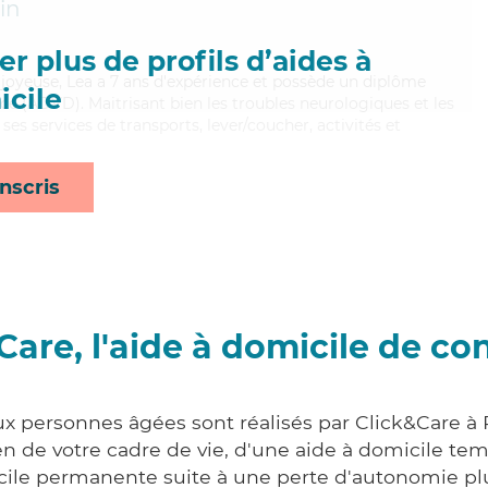
in
r plus de profils d’aides à
t joyeuse, Lea a 7 ans d'expérience et possède un diplôme
cile
e (ADVD). Maitrisant bien les troubles neurologiques et les
ses services de transports, lever/coucher, activités et
nscris
Care, l'aide à domicile de co
ux personnes âgées sont réalisés par Click&Care à
 de votre cadre de vie, d'une aide à domicile tem
cile permanente suite à une perte d'autonomie pl