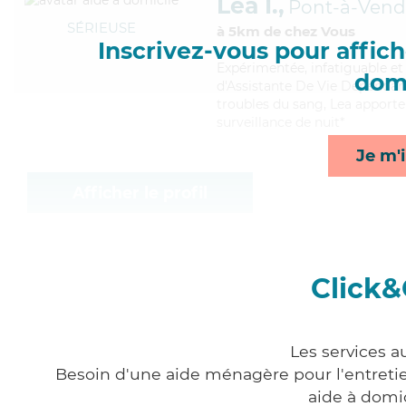
Lea I.,
Pont-à-Vend
SÉRIEUSE
à 5km de chez Vous
Inscrivez-vous pour affiche
Expérimentée
, infatiguable e
domi
d'Assistante De Vie Dépendanc
troubles du sang, Lea apporte 
surveillance de nuit*
Je m'i
Afficher le profil
Click&
Les services a
Besoin d'une aide ménagère pour l'entretien
aide à domi