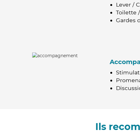
Lever / 
Toilette
Gardes d
Accomp
Stimulat
Promen
Discussio
Ils reco