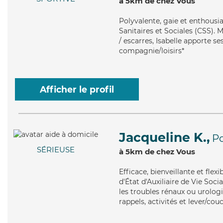
à 5km de chez Vous
Polyvalente
, gaie et enthousi
Sanitaires et Sociales (CSS). 
/ escarres, Isabelle apporte se
compagnie/loisirs*
Afficher le profil
Jacqueline K.,
P
SÉRIEUSE
à 5km de chez Vous
Efficace
, bienveillante et fle
d'État d'Auxiliaire de Vie Soci
les troubles rénaux ou urologi
rappels, activités et lever/cou