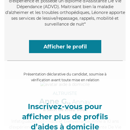
d'expérience et possède un diplôme d'Assistante De Vie
Dépendance (ADVD). Maitrisant bien la maladie
d'alzheimer et les troubles orthopédiques, Léonore apporte
ses services de lessive/repassage, rappels, mobilité et
surveillance de nuit*
Afficher le profil
Présentation déclarative du candidat, soumise à
vérification avant toute mise en relation
ALTRUISTE
Anne G.,
Annay
Inscrivez-vous pour
à 5km de chez Vous
afficher plus de profils
Infatiguable
, optimiste et bienveillante, Anne a 10 ans
d’aides à domicile
d'expérience et possède un diplôme d'Assistante De Vie