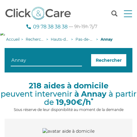
T
o
g
09 78 38 38 38
— 9h-19h 7j/7
g
l
Accueil
Recherche aide à domicile
Hauts-de-France
Pas-de-Calais
Annay
e
n
a
Rechercher
v
i
g
a
218 aides à domicile
t
peuvent intervenir
à Annay
à partir
i
o
*
de
19,90€/h
n
Sous réserve de leur disponibilité au moment de la demande