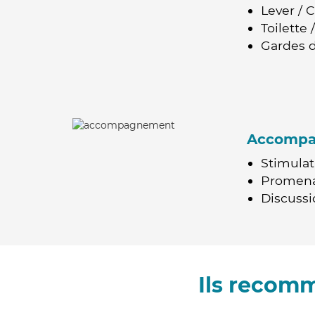
Lever / 
Toilette
Gardes d
Accomp
Stimulat
Promen
Discussio
Ils recom