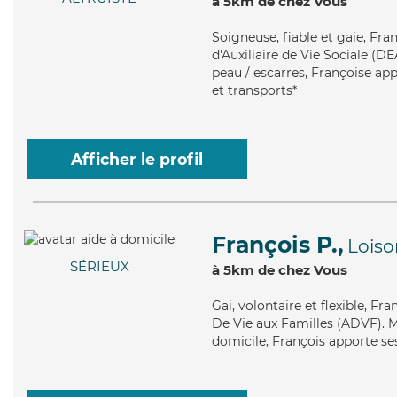
à 5km de chez Vous
Soigneuse
, fiable et gaie, F
d'Auxiliaire de Vie Sociale (DE
peau / escarres, Françoise app
et transports*
Afficher le profil
François P.,
Loiso
SÉRIEUX
à 5km de chez Vous
Gai
, volontaire et flexible, F
De Vie aux Familles (ADVF). Ma
domicile, François apporte ses 