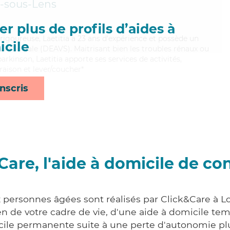
-sous-Lens
r plus de profils d’aides à
rigoureuse, Laetitia a 23 ans d'expérience et possède un
cile
 Vie Sociale (DEAVS). Maitrisant bien les troubles rénaux ou
arkinson, Laetitia apporte ses services de activités,
raison et lever/coucher*
nscris
Care, l'aide à domicile de co
x personnes âgées sont réalisés par Click&Care à L
 de votre cadre de vie, d'une aide à domicile tem
cile permanente suite à une perte d'autonomie pl