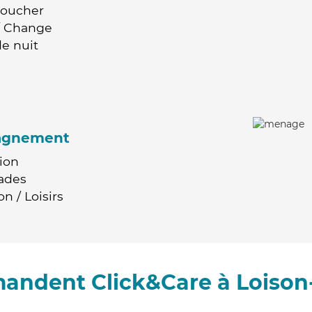
Coucher
 / Change
e nuit
agnement
ion
ades
n / Loisirs
mandent Click&Care à Loison