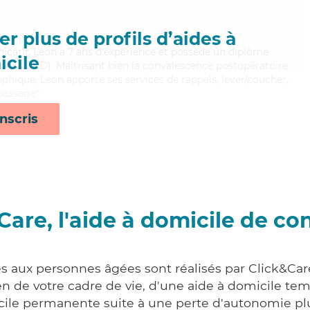
r plus de profils d’aides à
catif, Leon a 7 ans d'expérience et possède un diplôme
cile
ce (ADVD). Maitrisant bien la convalescence postopératoire
ophique, Leon apporte ses services de rappels, lever/coucher,
epassage*
nscris
Care, l'aide à domicile de co
es aux personnes âgées sont réalisés par Click&Car
 de votre cadre de vie, d'une aide à domicile tem
cile permanente suite à une perte d'autonomie pl