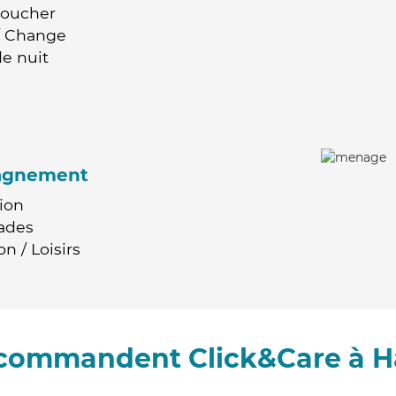
Coucher
 / Change
e nuit
agnement
ion
ades
n / Loisirs
recommandent Click&Care à H