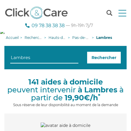
T
o
g
09 78 38 38 38
— 9h-19h 7j/7
g
l
Accueil
Recherche aide à domicile
Hauts-de-France
Pas-de-Calais
Lambres
e
n
a
Rechercher
v
i
g
a
141 aides à domicile
t
peuvent intervenir
à Lambres
à
i
o
*
partir de
19,90€/h
n
Sous réserve de leur disponibilité au moment de la demande