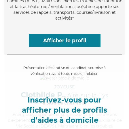
Familles (ADVF). Maitrisant bien les troubles de l'audition
et la trachéotomie / ventilation, Joséphine apporte ses
services de rappels, transports, courses/livraison et
activités*
Afficher le profil
Présentation déclarative du candidat, soumise à
vérification avant toute mise en relation
JOYEUSE
Clothilde P.,
Aire-sur-la-Lys
Inscrivez-vous pour
à 5km de chez Vous
afficher plus de profils
Énergique
, appliquée et soigneuse, Clothilde a 9 ans
d’aides à domicile
d'expérience et possède un diplôme d'État d'Auxiliaire de
Vie Sociale (DEAVS). Maitrisant bien les troubles