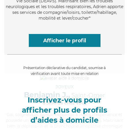
Vie Sociale (DEAVS). Maitrisant bien les troubles
neurologiques et les troubles respiratoires, Adrien apporte
ses services de compagnie/loisirs, toilette/habillage,
mobilité et lever/coucher*
Afficher le profil
Présentation déclarative du candidat, soumise à
vérification avant toute mise en relation
JOYEUX
Benjamin J.,
Saint-Omer
Inscrivez-vous pour
à 5km de chez Vous
afficher plus de profils
Gai
, soigneux et joyeux, Benjamin a 14 ans d'expérience et
d’aides à domicile
possède un diplôme d'Etat d'aide-soignant (AS). Maitrisant
bien la dépression et la bronchopneumopathie chronique