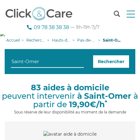
T
o
g
09 78 38 38 38
— 9h-19h 7j/7
g
l
Accueil
Recherche aide à domicile
Hauts-de-France
Pas-de-Calais
Saint-Omer
e
n
a
Rechercher
v
i
g
a
83 aides à domicile
t
peuvent intervenir
à Saint-Omer
à
i
o
*
partir de
19,90€/h
n
Sous réserve de leur disponibilité au moment de la demande