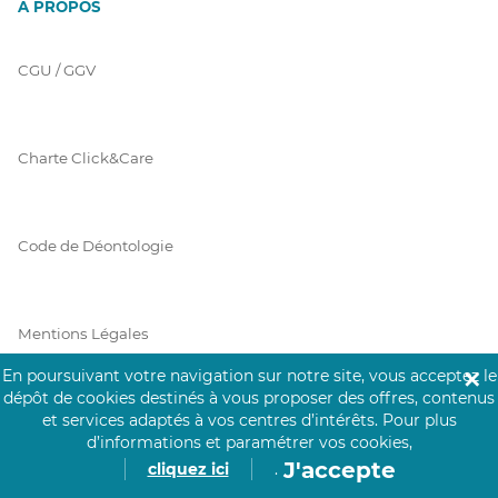
À PROPOS
CGU / GGV
Charte Click&Care
Code de Déontologie
Mentions Légales
En poursuivant votre navigation sur notre site, vous acceptez le
✕
dépôt de cookies destinés à vous proposer des offres, contenus
et services adaptés à vos centres d’intérêts.
Pour plus
Prérequis Click&Care
d’informations et paramétrer vos cookies,
J'accepte
cliquez ici
.