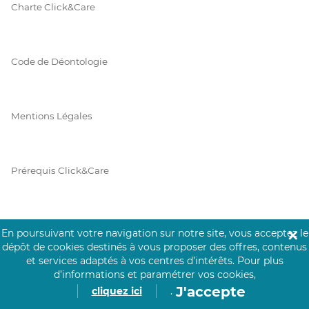
Charte Click&Care
Code de Déontologie
Mentions Légales
Prérequis Click&Care
Protection des Données
En poursuivant votre navigation sur notre site, vous acceptez le
✕
dépôt de cookies destinés à vous proposer des offres, contenus
et services adaptés à vos centres d’intérêts.
Pour plus
d’informations et paramétrer vos cookies,
Vie Privée
J'accepte
cliquez ici
.