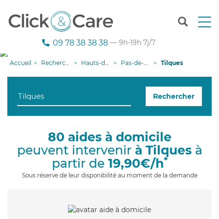
T
o
g
09 78 38 38 38
— 9h-19h 7j/7
g
l
Accueil
Recherche aide à domicile
Hauts-de-France
Pas-de-Calais
Tilques
e
n
a
Rechercher
v
i
g
a
80 aides à domicile
t
peuvent intervenir
à Tilques
à
i
o
*
partir de
19,90€/h
n
Sous réserve de leur disponibilité au moment de la demande