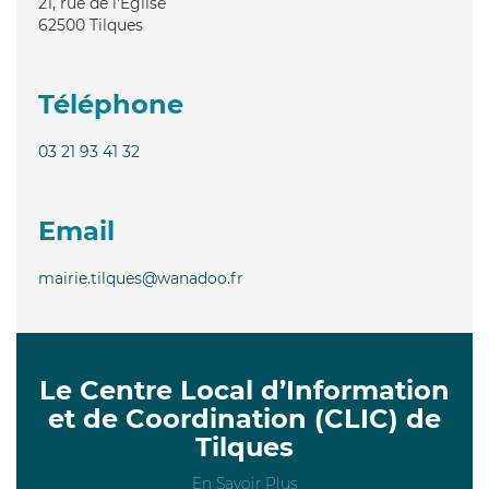
21, rue de l'Église
62500
Tilques
Téléphone
03 21 93 41 32
Email
mairie.tilques@wanadoo.fr
Le Centre Local d’Information
et de Coordination (CLIC) de
Tilques
En Savoir Plus