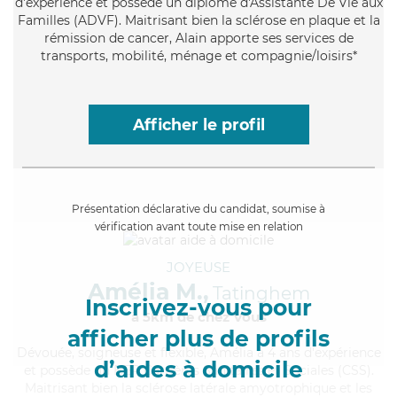
d'expérience et possède un diplôme d'Assistante De Vie aux
Familles (ADVF). Maitrisant bien la sclérose en plaque et la
rémission de cancer, Alain apporte ses services de
transports, mobilité, ménage et compagnie/loisirs*
Afficher le profil
Présentation déclarative du candidat, soumise à
vérification avant toute mise en relation
JOYEUSE
Amélia M.,
Tatinghem
Inscrivez-vous pour
à 5km de chez Vous
afficher plus de profils
Dévouée
, soigneuse et flexible, Amélia a 4 ans d'expérience
d’aides à domicile
et possède un BEP Carrières Sanitaires et Sociales (CSS).
Maitrisant bien la sclérose latérale amyotrophique et les