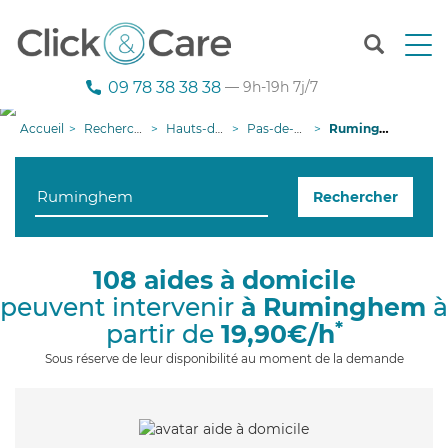
T
o
g
09 78 38 38 38
— 9h-19h 7j/7
g
l
Accueil
Recherche aide à domicile
Hauts-de-France
Pas-de-Calais
Ruminghem
e
n
a
Rechercher
v
i
g
a
108 aides à domicile
t
peuvent intervenir
à Ruminghem
à
i
o
*
partir de
19,90€/h
n
Sous réserve de leur disponibilité au moment de la demande