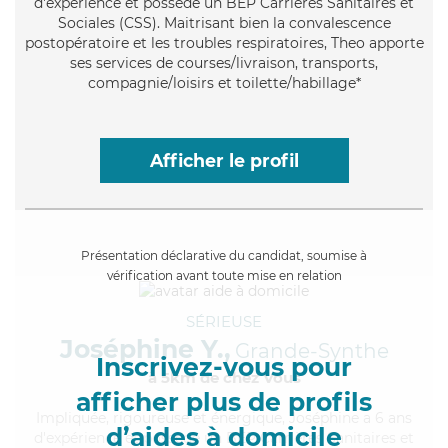
d'expérience et possède un BEP Carrières Sanitaires et
Sociales (CSS). Maitrisant bien la convalescence
postopératoire et les troubles respiratoires, Theo apporte
ses services de courses/livraison, transports,
compagnie/loisirs et toilette/habillage*
Afficher le profil
Présentation déclarative du candidat, soumise à
vérification avant toute mise en relation
SÉRIEUSE
Joséphine Y.,
Grande-Synthe
Inscrivez-vous pour
à 5km de chez Vous
afficher plus de profils
Impliquée
, rigoureuse et énergique, Joséphine a 6 ans
d’aides à domicile
d'expérience et possède un BEP Carrières Sanitaires et