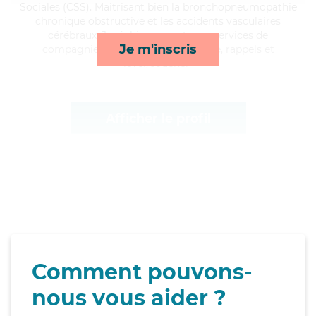
Sociales (CSS). Maitrisant bien la bronchopneumopathie
chronique obstructive et les accidents vasculaires
cérébraux, Joséphine apporte ses services de
Je m'inscris
compagnie/loisirs, toilette/habillage, rappels et
lever/coucher*
Afficher le profil
Comment pouvons-
nous vous aider ?