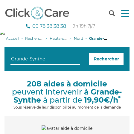
T
o
g
09 78 38 38 38
— 9h-19h 7j/7
g
l
Accueil
Recherche aide à domicile
Hauts-de-France
Nord
Grande-Synthe
e
n
a
Rechercher
v
i
g
a
208 aides à domicile
t
peuvent intervenir
à Grande-
i
o
*
Synthe
à partir de
19,90€/h
n
Sous réserve de leur disponibilité au moment de la demande