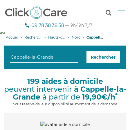
T
o
g
09 78 38 38 38
— 9h-19h 7j/7
g
l
Accueil
Recherche aide à domicile
Hauts-de-France
Nord
Cappelle-la-Grande
e
n
a
Rechercher
v
i
g
a
199 aides à domicile
t
peuvent intervenir
à Cappelle-la-
i
o
*
Grande
à partir de
19,90€/h
n
Sous réserve de leur disponibilité au moment de la demande