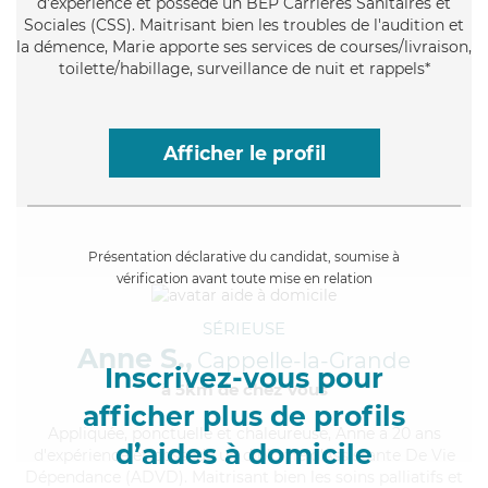
d'expérience et possède un BEP Carrières Sanitaires et
Sociales (CSS). Maitrisant bien les troubles de l'audition et
la démence, Marie apporte ses services de courses/livraison,
toilette/habillage, surveillance de nuit et rappels*
Afficher le profil
Présentation déclarative du candidat, soumise à
vérification avant toute mise en relation
SÉRIEUSE
Anne S.,
Cappelle-la-Grande
Inscrivez-vous pour
à 5km de chez Vous
afficher plus de profils
Appliquée
, ponctuelle et chaleureuse, Anne a 20 ans
d’aides à domicile
d'expérience et possède un diplôme d'Assistante De Vie
Dépendance (ADVD). Maitrisant bien les soins palliatifs et