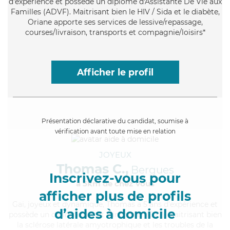
d'expérience et possède un diplôme d'Assistante De Vie aux
Familles (ADVF). Maitrisant bien le HIV / Sida et le diabète,
Oriane apporte ses services de lessive/repassage,
courses/livraison, transports et compagnie/loisirs*
Afficher le profil
Présentation déclarative du candidat, soumise à
vérification avant toute mise en relation
JOYEUX
Thomas C.,
Bergues
Inscrivez-vous pour
à 5km de chez Vous
afficher plus de profils
Gai
, joyeux et dynamique, Thomas a 5 ans d'expérience et
d’aides à domicile
possède un diplôme d'Etat d'infirmier (DEI). Maitrisant bien
la sclérose latérale amyotrophique et les troubles de la