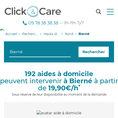
T
o
g
09 78 38 38 38
— 9h-19h 7j/7
g
l
Accueil
Recherche aide à domicile
Hauts-de-France
Nord
Bierné
e
n
a
Rechercher
v
i
g
a
192 aides à domicile
t
peuvent intervenir
à Bierné
à partir
i
o
*
de
19,90€/h
n
Sous réserve de leur disponibilité au moment de la demande