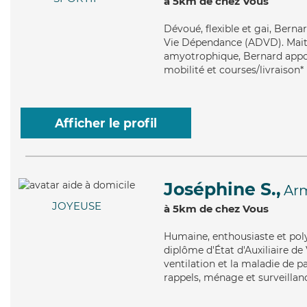
à 5km de chez Vous
Dévoué
, flexible et gai, Ber
Vie Dépendance (ADVD). Maitris
amyotrophique, Bernard apport
mobilité et courses/livraison*
Afficher le profil
Joséphine S.,
Ar
JOYEUSE
à 5km de chez Vous
Humaine
, enthousiaste et po
diplôme d'État d'Auxiliaire de
ventilation et la maladie de p
rappels, ménage et surveillan