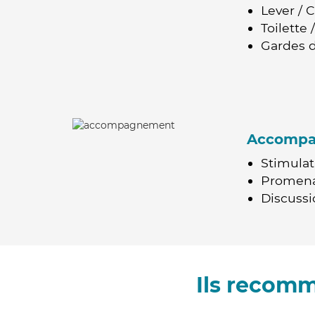
Lever / 
Toilette
Gardes d
Accomp
Stimulat
Promen
Discussio
Ils recom