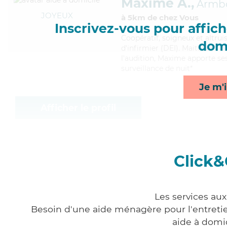
Maxime A.,
Armbo
JOYEUX
à 5km de chez Vous
Inscrivez-vous pour affiche
Coopératif
, soigneux et altru
domi
d'infirmier (DEI). Maitrisant b
l'audition, Maxime apporte ses
surveillance de nuit*
Je m'i
Afficher le profil
Click&
Les services au
Besoin d'une aide ménagère pour l'entretien
aide à domi