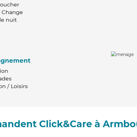
Coucher
 / Change
e nuit
agnement
ion
ades
n / Loisirs
mandent Click&Care à Armbo