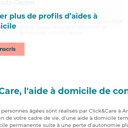
uts-Cappel
r plus de profils d’aides à
iste, Maxime a 4 ans d'expérience et possède un diplôme d'Etat
cile
ien les troubles de la peau / escarres et les troubles de
 services de transports, mobilité, repas et
nscris
Care, l'aide à domicile de co
x personnes âgées sont réalisés par Click&Care à 
 de votre cadre de vie, d'une aide à domicile tem
cile permanente suite à une perte d'autonomie pl