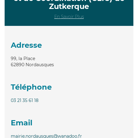
Zutkerque
En Savoir Plus
Adresse
99, la Place
62890
Nordausques
Téléphone
03 21 35 61 18
Email
mairie.nordausques@wanadoo.fr