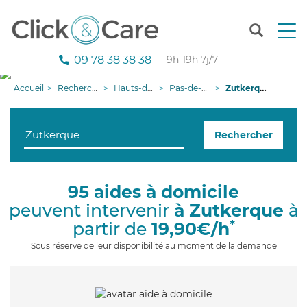
T
o
g
09 78 38 38 38
— 9h-19h 7j/7
g
l
Accueil
Recherche aide à domicile
Hauts-de-France
Pas-de-Calais
Zutkerque
e
n
a
Rechercher
v
i
g
a
95 aides à domicile
t
peuvent intervenir
à Zutkerque
à
i
o
*
partir de
19,90€/h
n
Sous réserve de leur disponibilité au moment de la demande