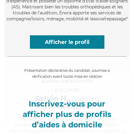
d'expérience et possède un diplôme d'Etat d'aide-soignant
(AS). Maitrisant bien les troubles orthopédiques et les
troubles de l'audition, Enora apporte ses services de
compagnie/loisirs, ménage, mobilité et lessive/repassage*
Afficher le profil
Présentation déclarative du candidat, soumise à
vérification avant toute mise en relation
ÉLÉGANTE
Sylvie H.,
Audruicq
Inscrivez-vous pour
à 5km de chez Vous
afficher plus de profils
Dévouée
, énergique et optimiste, Sylvie a 6 ans
d’aides à domicile
d'expérience et possède un diplôme d'Aide Médico-
Psychologique (AMP). Maitrisant bien les troubles de la