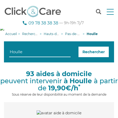
T
o
g
09 78 38 38 38
— 9h-19h 7j/7
g
l
Accueil
Recherche aide à domicile
Hauts-de-France
Pas-de-Calais
Houlle
e
n
a
Rechercher
v
i
g
a
93 aides à domicile
t
peuvent intervenir
à Houlle
à partir
i
o
*
de
19,90€/h
n
Sous réserve de leur disponibilité au moment de la demande