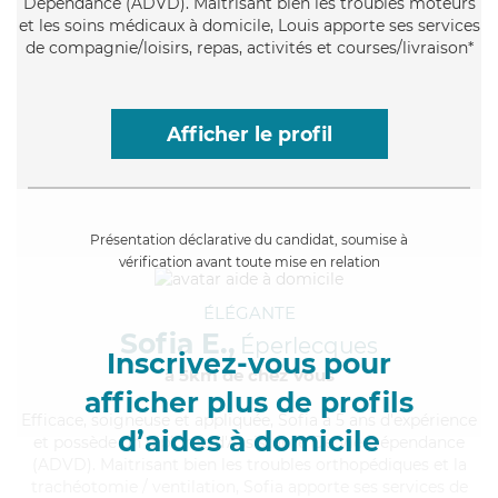
Dépendance (ADVD). Maitrisant bien les troubles moteurs
et les soins médicaux à domicile, Louis apporte ses services
de compagnie/loisirs, repas, activités et courses/livraison*
Afficher le profil
Présentation déclarative du candidat, soumise à
vérification avant toute mise en relation
ÉLÉGANTE
Sofia E.,
Éperlecques
Inscrivez-vous pour
à 5km de chez Vous
afficher plus de profils
Efficace
, soigneuse et appliquée, Sofia a 5 ans d'expérience
d’aides à domicile
et possède un diplôme d'Assistante De Vie Dépendance
(ADVD). Maitrisant bien les troubles orthopédiques et la
trachéotomie / ventilation, Sofia apporte ses services de