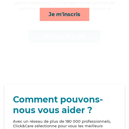
gastro-intestinaux, Oriane apporte ses services de
surveillance de nuit, mobilité, lever/coucher et
Je m'inscris
compagnie/loisirs*
Afficher le profil
Comment pouvons-
nous vous aider ?
Avec un réseau de plus de 180 000 professionnels,
Click&Care sélectionne pour vous les meilleurs