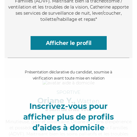
Familles (ADVF). Maitrisant bien la trachéotomie /
ventilation et les troubles de la vision, Catherine apporte
ses services de surveillance de nuit, lever/coucher,
toilette/habillage et repas*
Afficher le profil
Présentation déclarative du candidat, soumise à
vérification avant toute mise en relation
SPORTIVE
Oriane Y.,
Watten
Inscrivez-vous pour
à 5km de chez Vous
afficher plus de profils
Minutieuse
, gaie et volontaire, Oriane a 23 ans d'expérience
d’aides à domicile
et possède un diplôme d'Assistante De Vie aux Familles
(ADVF). Maitrisant bien les soins palliatifs et les troubles