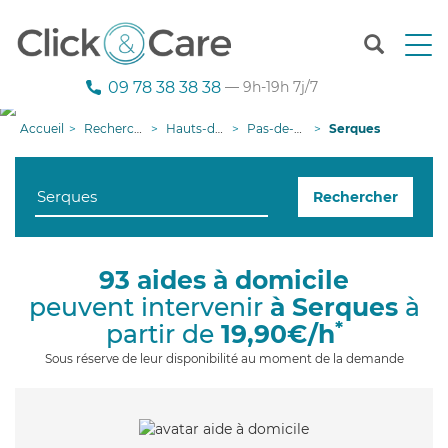
T
o
g
09 78 38 38 38
— 9h-19h 7j/7
g
l
Accueil
Recherche aide à domicile
Hauts-de-France
Pas-de-Calais
Serques
e
n
a
Rechercher
v
i
g
a
93 aides à domicile
t
peuvent intervenir
à Serques
à
i
o
*
partir de
19,90€/h
n
Sous réserve de leur disponibilité au moment de la demande