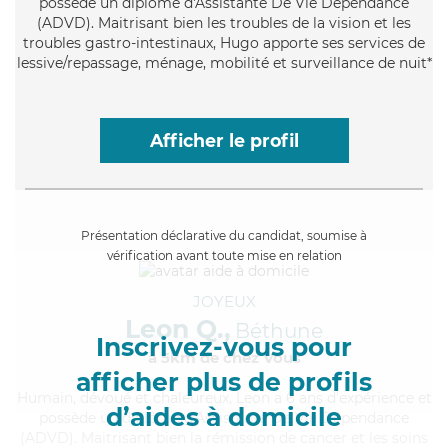
possède un diplôme d'Assistante De Vie Dépendance
(ADVD). Maitrisant bien les troubles de la vision et les
troubles gastro-intestinaux, Hugo apporte ses services de
lessive/repassage, ménage, mobilité et surveillance de nuit*
Afficher le profil
Présentation déclarative du candidat, soumise à
vérification avant toute mise en relation
JOYEUX
Leon Q.,
Béthune
Inscrivez-vous pour
à 5km de chez Vous
afficher plus de profils
Humain
, dévoué et chaleureux, Leon a 6 ans d'expérience et
d’aides à domicile
possède un diplôme d'Assistante De Vie Dépendance
(ADVD). Maitrisant bien la rémission de cancer et les soins