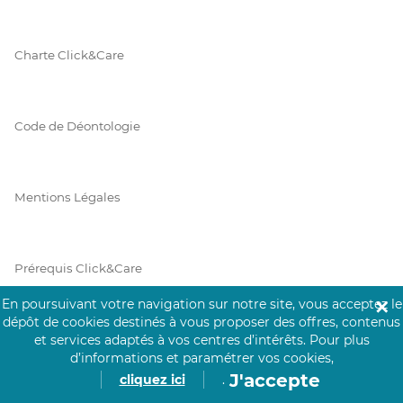
Charte Click&Care
Code de Déontologie
Mentions Légales
Prérequis Click&Care
En poursuivant votre navigation sur notre site, vous acceptez le
✕
dépôt de cookies destinés à vous proposer des offres, contenus
Protection des Données
et services adaptés à vos centres d’intérêts.
Pour plus
d’informations et paramétrer vos cookies,
J'accepte
cliquez ici
.