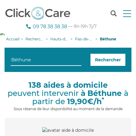
T
o
g
09 78 38 38 38
— 9h-19h 7j/7
g
l
Accueil
Recherche aide à domicile
Hauts-de-France
Pas-de-Calais
Béthune
e
n
a
Rechercher
v
i
g
a
138 aides à domicile
t
peuvent intervenir
à Béthune
à
i
o
*
partir de
19,90€/h
n
Sous réserve de leur disponibilité au moment de la demande