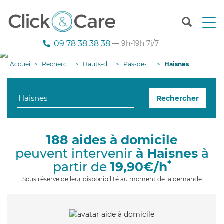
T
o
g
09 78 38 38 38
— 9h-19h 7j/7
g
l
Accueil
Recherche aide à domicile
Hauts-de-France
Pas-de-Calais
Haisnes
e
n
a
Rechercher
v
i
g
a
188 aides à domicile
t
peuvent intervenir
à Haisnes
à
i
o
*
partir de
19,90€/h
n
Sous réserve de leur disponibilité au moment de la demande