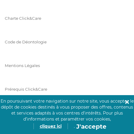
Charte Click&Care
Code de Déontologie
Mentions Légales
Prérequis Click&Care
En poursuivant votre navigation sur notre site, vous acceptez le
✕
dépôt de cookies destinés à vous proposer des offres, contenus
Protection des Données
et services adaptés à vos centres d’intérêts.
Pour plus
d’informations et paramétrer vos cookies,
J'accepte
cliquez ici
.