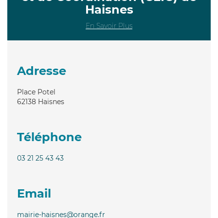
Haisnes
En Savoir Plus
Adresse
Place Potel
62138
Haisnes
Téléphone
03 21 25 43 43
Email
mairie-haisnes@orange.fr