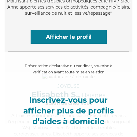
Maitrisant bien les troubles orthopédiques et le HIV / Sida,
Anne apporte ses services de activités, compagnie/loisirs,
surveillance de nuit et lessive/repassage*
Afficher le profil
Présentation déclarative du candidat, soumise à
vérification avant toute mise en relation
JOYEUSE
Elisabeth S.,
Haisnes
Inscrivez-vous pour
à 5km de chez Vous
afficher plus de profils
Altruiste
, volontaire et enthousiaste, Elisabeth a 6 ans
d’aides à domicile
d'expérience et possède un diplôme d'Etat d'aide-soignant
(AS). Maitrisant bien l'arthrite et les troubles
cardiovasculaires, Elisabeth apporte ses services de