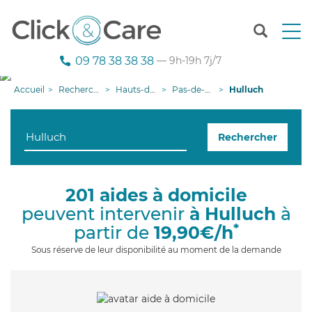
T
o
g
09 78 38 38 38
— 9h-19h 7j/7
g
l
Accueil
Recherche aide à domicile
Hauts-de-France
Pas-de-Calais
Hulluch
e
n
a
Rechercher
v
i
g
a
201 aides à domicile
t
peuvent intervenir
à Hulluch
à
i
o
*
partir de
19,90€/h
n
Sous réserve de leur disponibilité au moment de la demande