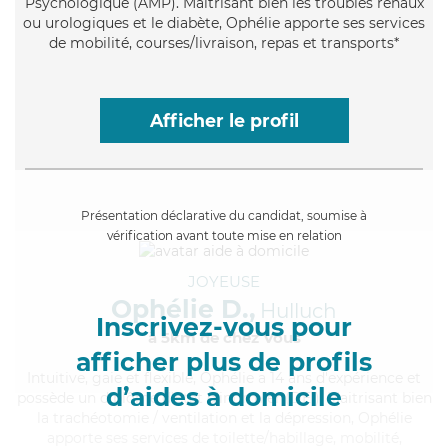
Psychologique (AMP). Maitrisant bien les troubles rénaux
ou urologiques et le diabète, Ophélie apporte ses services
de mobilité, courses/livraison, repas et transports*
Afficher le profil
Présentation déclarative du candidat, soumise à
vérification avant toute mise en relation
JOYEUSE
Ophélie D.,
Hulluch
Inscrivez-vous pour
à 5km de chez Vous
afficher plus de profils
Intuitive
, gaie et flexible, Ophélie a 14 ans d'expérience et
d’aides à domicile
possède un diplôme d'Etat d'infirmier (DEI). Maitrisant bien
la trachéotomie / ventilation et la dépression, Ophélie
apporte ses services de toilette/habillage, mobilité,