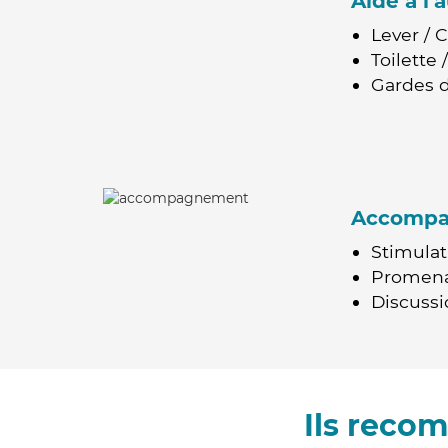
Aide à l
Lever / 
Toilette
Gardes d
Accomp
Stimulat
Promen
Discussio
Ils reco