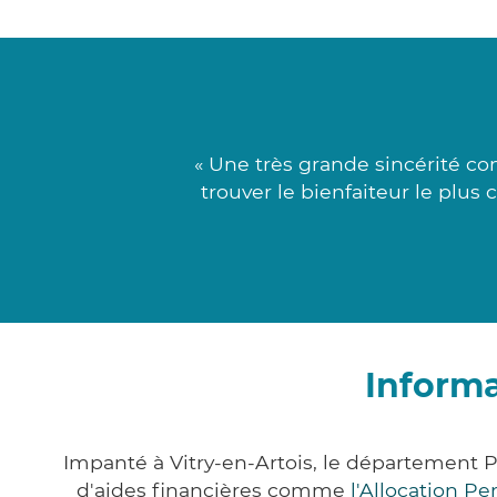
« Une très grande sincérité co
trouver le bienfaiteur le plus
Informa
Impanté à Vitry-en-Artois, le département
d'aides financières comme
l'Allocation P