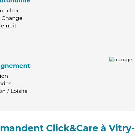
'autonomie
Coucher
 / Change
e nuit
agnement
ion
ades
n / Loisirs
mmandent Click&Care à Vitry-