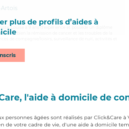
-Artois
r plus de profils d’aides à
miste, Louise a 9 ans d'expérience et possède un diplôme
cile
itrisant bien la rémission de cancer et les troubles de la
ices de compagnie/loisirs, surveillance de nuit, activités et
nscris
Care, l'aide à domicile de co
ux personnes âgées sont réalisés par Click&Care à V
 de votre cadre de vie, d'une aide à domicile tem