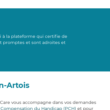
à la plateforme qui certifie de
nt promptes et sont adroites et
n-Artois
ick&Care vous accompagne dans vos demandes
e Compensation du Handicap (PCH)
et pour