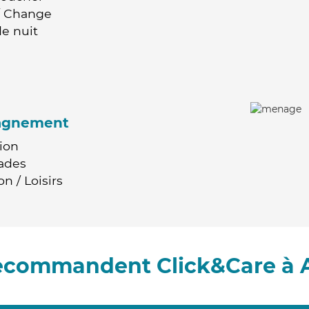
 / Change
e nuit
agnement
ion
ades
n / Loisirs
recommandent Click&Care à