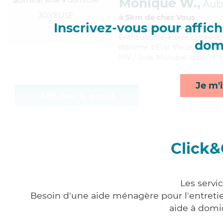
Monique W.,
Aub
JOYEUSE
à 5km de chez Vous
Inscrivez-vous pour affiche
Enthousiaste
, attentionnée e
domi
diplôme d'Etat d'aide-soignant 
HIV / Sida, Monique apporte se
Je m'i
Afficher le profil
Click&
Les servi
Besoin d'une aide ménagère pour l'entretien
aide à domi