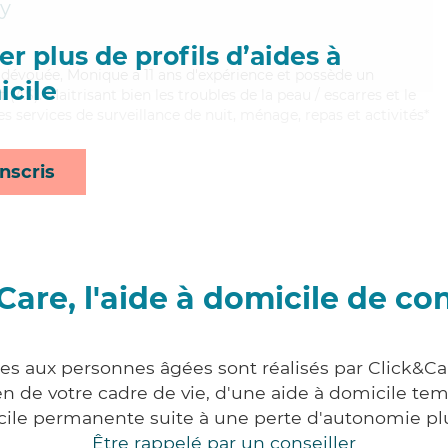
y
r plus de profils d’aides à
t dévouée, Monique a 11 ans d'expérience et possède un
cile
(AS). Maitrisant bien les troubles de la peau / escarres et le
s services de surveillance de nuit, ménage, repas et activités*
nscris
Care, l'aide à domicile de co
ces aux personnes âgées sont réalisés par Click&Ca
 de votre cadre de vie, d'une aide à domicile tem
cile permanente suite à une perte d'autonomie pl
Être rappelé par un conseiller