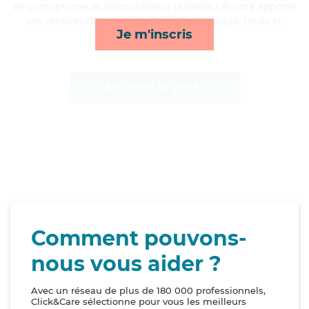
amyotrophique et l'incontinence urinaire, Léonore apporte
ses services de transports, toilette/habillage, repas et
Je m'inscris
compagnie/loisirs*
Afficher le profil
Comment pouvons-
nous vous aider ?
Avec un réseau de plus de 180 000 professionnels,
Click&Care sélectionne pour vous les meilleurs