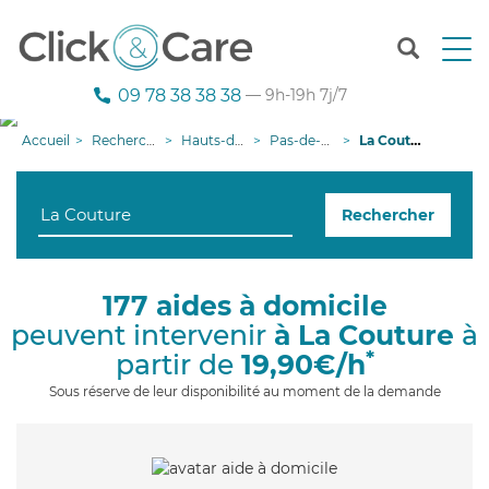
T
o
g
09 78 38 38 38
— 9h-19h 7j/7
g
l
Accueil
Recherche aide à domicile
Hauts-de-France
Pas-de-Calais
La Couture
e
n
a
Rechercher
v
i
g
a
177 aides à domicile
t
peuvent intervenir
à La Couture
à
i
o
*
partir de
19,90€/h
n
Sous réserve de leur disponibilité au moment de la demande