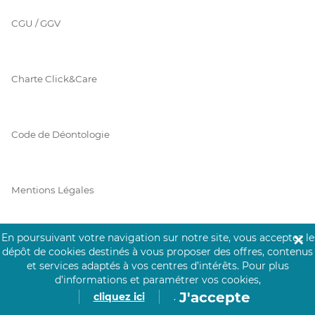
CGU / GGV
Charte Click&Care
Code de Déontologie
Mentions Légales
En poursuivant votre navigation sur notre site, vous acceptez le
✕
Prérequis Click&Care
dépôt de cookies destinés à vous proposer des offres, contenus
et services adaptés à vos centres d’intérêts.
Pour plus
d’informations et paramétrer vos cookies,
J'accepte
cliquez ici
.
Protection des Données