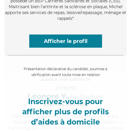
possède un BEP Carrières Sanitaires et Sociales (CSS).
Maitrisant bien l'arthrite et la sclérose en plaque, Michel
apporte ses services de repas, lessive/repassage, ménage et
rappels*
Afficher le profil
Présentation déclarative du candidat, soumise à
vérification avant toute mise en relation
JOYEUSE
Léonore Y.,
La Couture
Inscrivez-vous pour
à 5km de chez Vous
afficher plus de profils
Ponctuelle
, appliquée et optimiste, Léonore a 14 ans
d’aides à domicile
d'expérience et possède un diplôme d'Aide Médico-
Psychologique (AMP). Maitrisant bien la sclérose latérale