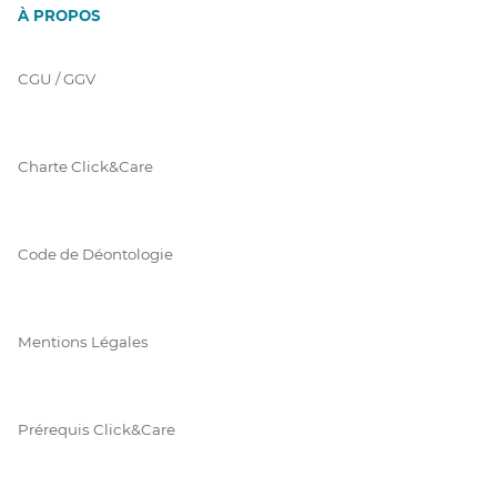
À PROPOS
CGU / GGV
Charte Click&Care
Code de Déontologie
Mentions Légales
Prérequis Click&Care