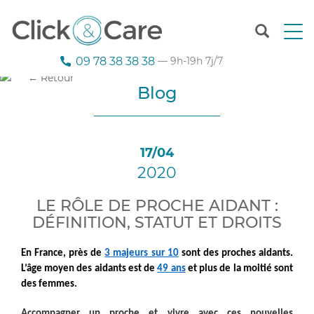
T
o
g
09 78 38 38 38
— 9h-19h 7j/7
g
← Retour
l
Blog
e
n
a
v
17/04
i
2020
g
a
t
LE RÔLE DE PROCHE AIDANT :
i
DÉFINITION, STATUT ET DROITS
o
n
En France, près de
3 majeurs sur 10
sont
des proches aidants.
L’âge moyen des aidants est de
49 ans
et
plus de la moitié sont
des femmes.
Accompagner un proche et vivre avec ces nouvelles