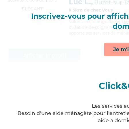
Luc L.,
Buzet-sur-T
ÉLÉGANT
à 5km de chez Vous
Inscrivez-vous pour affiche
Volontaire
, infatiguable et bi
domi
d'Etat d'aide-soignant (AS). Ma
apporte ses services de ménage
Je m'i
Afficher le profil
Click&
Les services a
Besoin d'une aide ménagère pour l'entretien
aide à domi