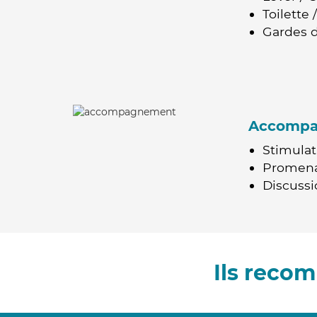
Toilette
Gardes d
Accomp
Stimulat
Promen
Discussio
Ils reco