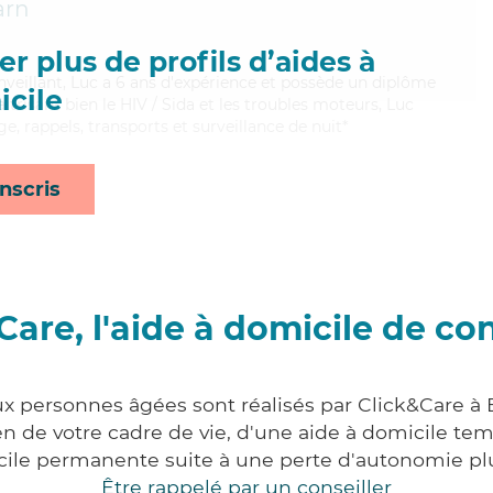
arn
r plus de profils d’aides à
enveillant, Luc a 6 ans d'expérience et possède un diplôme
cile
itrisant bien le HIV / Sida et les troubles moteurs, Luc
, rappels, transports et surveillance de nuit*
nscris
Care, l'aide à domicile de co
ux personnes âgées sont réalisés par Click&Care à 
 de votre cadre de vie, d'une aide à domicile tem
cile permanente suite à une perte d'autonomie pl
Être rappelé par un conseiller