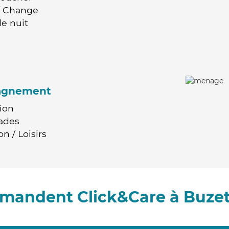
 / Change
e nuit
agnement
ion
ades
n / Loisirs
mmandent Click&Care à Buzet