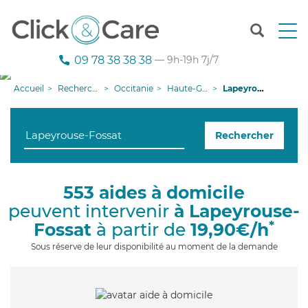
T
o
g
09 78 38 38 38
— 9h-19h 7j/7
g
l
Accueil
Recherche aide à domicile
Occitanie
Haute-Garonne
Lapeyrouse-Fossat
e
n
a
Rechercher
v
i
g
a
553 aides à domicile
t
peuvent intervenir
à Lapeyrouse-
i
o
*
Fossat
à partir de
19,90€/h
n
Sous réserve de leur disponibilité au moment de la demande