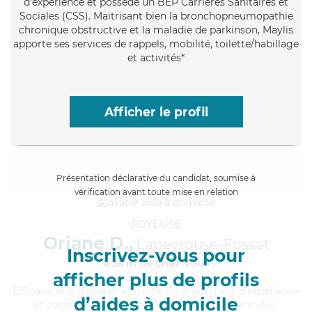
d'expérience et possède un BEP Carrières Sanitaires et
Sociales (CSS). Maitrisant bien la bronchopneumopathie
chronique obstructive et la maladie de parkinson, Maylis
apporte ses services de rappels, mobilité, toilette/habillage
et activités*
Afficher le profil
Présentation déclarative du candidat, soumise à
vérification avant toute mise en relation
JOYEUSE
Oriane D.,
Lapeyrouse-Fossat
Inscrivez-vous pour
à 5km de chez Vous
afficher plus de profils
Efficace
, énergique et altruiste, Oriane a 8 ans d'expérience
d’aides à domicile
et possède un diplôme d'Etat d'aide-soignant (AS).