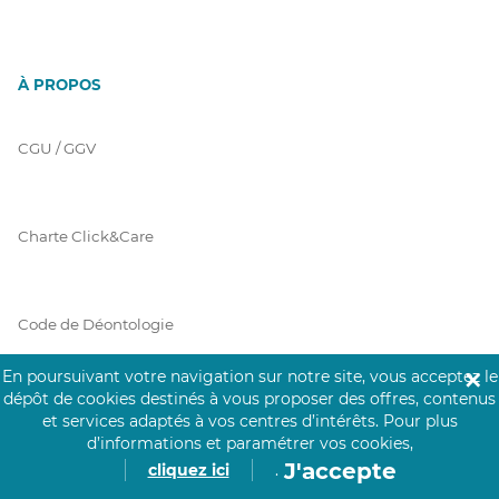
À PROPOS
CGU / GGV
Charte Click&Care
Code de Déontologie
En poursuivant votre navigation sur notre site, vous acceptez le
✕
dépôt de cookies destinés à vous proposer des offres, contenus
Mentions Légales
et services adaptés à vos centres d’intérêts.
Pour plus
d’informations et paramétrer vos cookies,
J'accepte
cliquez ici
.