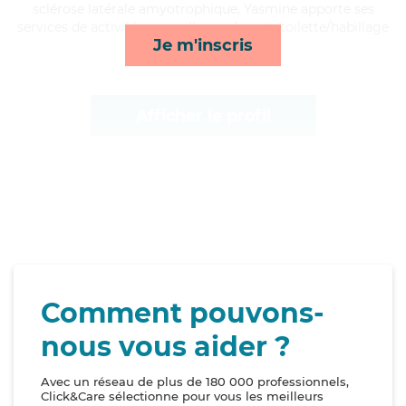
sclérose latérale amyotrophique, Yasmine apporte ses
services de activités, surveillance de nuit, toilette/habillage
Je m'inscris
et transports*
Afficher le profil
Comment pouvons-
nous vous aider ?
Avec un réseau de plus de 180 000 professionnels,
Click&Care sélectionne pour vous les meilleurs