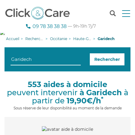
T
o
g
09 78 38 38 38
— 9h-19h 7j/7
g
l
Accueil
Recherche aide à domicile
Occitanie
Haute-Garonne
Garidech
e
n
a
Rechercher
v
i
g
a
553 aides à domicile
t
peuvent intervenir
à Garidech
à
i
o
*
partir de
19,90€/h
n
Sous réserve de leur disponibilité au moment de la demande