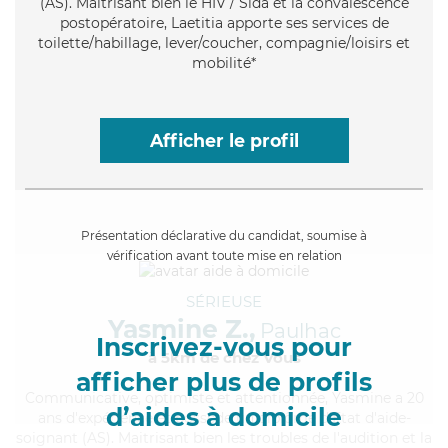
(AS). Maitrisant bien le HIV / Sida et la convalescence
postopératoire, Laetitia apporte ses services de
toilette/habillage, lever/coucher, compagnie/loisirs et
mobilité*
Afficher le profil
Présentation déclarative du candidat, soumise à
vérification avant toute mise en relation
SÉRIEUSE
Yasmine Z.,
Paulhac
Inscrivez-vous pour
à 5km de chez Vous
afficher plus de profils
Communicative
, optimiste et attentionnée, Yasmine a 20
d’aides à domicile
ans d'expérience et possède un diplôme d'Etat d'aide-
soignant (AS). Maitrisant bien les troubles de l'audition et la