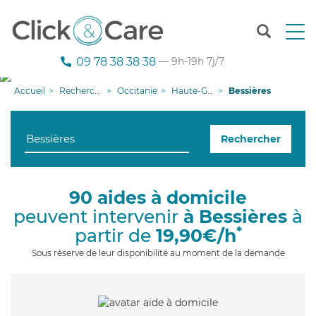
T
o
g
09 78 38 38 38
— 9h-19h 7j/7
g
l
Accueil
Recherche aide à domicile
Occitanie
Haute-Garonne
Bessières
e
n
a
Rechercher
v
i
g
a
90 aides à domicile
t
peuvent intervenir
à Bessières
à
i
o
*
partir de
19,90€/h
n
Sous réserve de leur disponibilité au moment de la demande