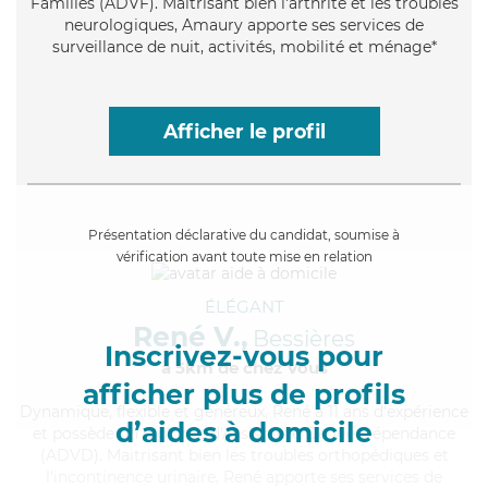
Familles (ADVF). Maitrisant bien l'arthrite et les troubles
neurologiques, Amaury apporte ses services de
surveillance de nuit, activités, mobilité et ménage*
Afficher le profil
Présentation déclarative du candidat, soumise à
vérification avant toute mise en relation
ÉLÉGANT
René V.,
Bessières
Inscrivez-vous pour
à 5km de chez Vous
afficher plus de profils
Dynamique
, flexible et généreux, René a 11 ans d'expérience
d’aides à domicile
et possède un diplôme d'Assistante De Vie Dépendance
(ADVD). Maitrisant bien les troubles orthopédiques et
l'incontinence urinaire, René apporte ses services de