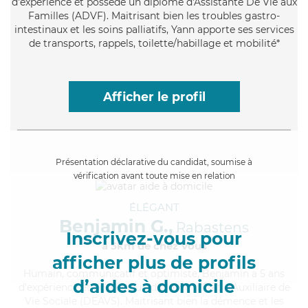
d'expérience et possède un diplôme d'Assistante De Vie aux
Familles (ADVF). Maitrisant bien les troubles gastro-
intestinaux et les soins palliatifs, Yann apporte ses services
de transports, rappels, toilette/habillage et mobilité*
Afficher le profil
Présentation déclarative du candidat, soumise à
vérification avant toute mise en relation
ÉLÉGANT
Benjamin G.,
Rabastens
Inscrivez-vous pour
à 5km de chez Vous
afficher plus de profils
Humain
, communicatif et optimiste, Benjamin a 5 ans
d’aides à domicile
d'expérience et possède un diplôme d'État d'Auxiliaire de
Vie Sociale (DEAVS). Maitrisant bien la démence et les