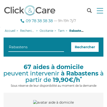
T
o
g
09 78 38 38 38
— 9h-19h 7j/7
g
l
Accueil
Recherche aide à domicile
Occitanie
Tarn
Rabastens
e
n
a
Rechercher
v
i
g
a
67 aides à domicile
t
peuvent intervenir
à Rabastens
à
i
o
*
partir de
19,90€/h
n
Sous réserve de leur disponibilité au moment de la demande