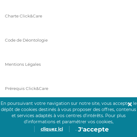
Charte Click&Care
Code de Déontologie
Mentions Légales
Prérequis Click&Care
En poursuivant votre navigation sur notre site, vous acceptez le
✕
dépôt de cookies destinés à vous proposer des offres, contenus
Protection des Données
et services adaptés à vos centres d’intérêts.
Pour plus
d’informations et paramétrer vos cookies,
J'accepte
cliquez ici
.
Vie Privée