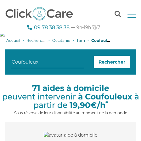
T
o
g
09 78 38 38 38
— 9h-19h 7j/7
g
l
Accueil
Recherche aide à domicile
Occitanie
Tarn
Coufouleux
e
n
a
Rechercher
v
i
g
a
71 aides à domicile
t
peuvent intervenir
à Coufouleux
à
i
o
*
partir de
19,90€/h
n
Sous réserve de leur disponibilité au moment de la demande