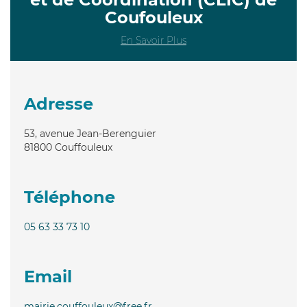
Coufouleux
En Savoir Plus
Adresse
53, avenue Jean-Berenguier
81800
Couffouleux
Téléphone
05 63 33 73 10
Email
mairie.couffouleux@free.fr