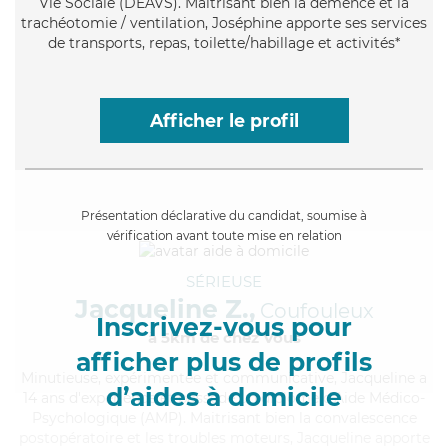
Vie Sociale (DEAVS). Maitrisant bien la démence et la
trachéotomie / ventilation, Joséphine apporte ses services
de transports, repas, toilette/habillage et activités*
Afficher le profil
Présentation déclarative du candidat, soumise à
vérification avant toute mise en relation
SÉRIEUSE
Jacqueline Z.,
Coufouleux
Inscrivez-vous pour
à 5km de chez Vous
afficher plus de profils
Minutieuse
, expérimentée et communicative, Jacqueline a
d’aides à domicile
14 ans d'expérience et possède un diplôme d'Aide Médico-
Psychologique (AMP). Maitrisant bien la convalescence
postopératoire et les troubles moteurs, Jacqueline apporte