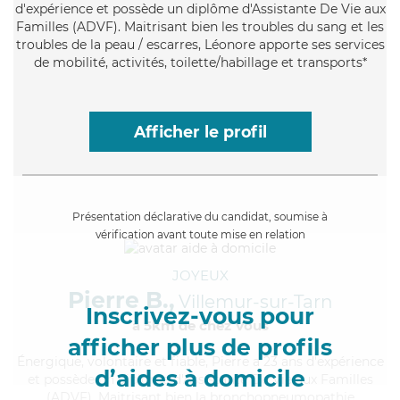
d'expérience et possède un diplôme d'Assistante De Vie aux
Familles (ADVF). Maitrisant bien les troubles du sang et les
troubles de la peau / escarres, Léonore apporte ses services
de mobilité, activités, toilette/habillage et transports*
Afficher le profil
Présentation déclarative du candidat, soumise à
vérification avant toute mise en relation
JOYEUX
Pierre B.,
Villemur-sur-Tarn
Inscrivez-vous pour
à 5km de chez Vous
afficher plus de profils
Énergique
, volontaire et fiable, Pierre a 23 ans d'expérience
d’aides à domicile
et possède un diplôme d'Assistante De Vie aux Familles
(ADVF). Maitrisant bien la bronchopneumopathie