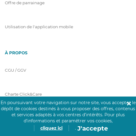
Offre de parrainage
Utilisation de l'application mobile
À PROPOS
CGU / GGV
Charte Click&Care
En poursuivant votre navigation sur notre site, vous acceptez le
✕
dépôt de cookies destinés à vous proposer des offres, contenus
et services adaptés à vos centres d’intérêts.
Pour plus
Code de Déontologie
d’informations et paramétrer vos cookies,
J'accepte
cliquez ici
.