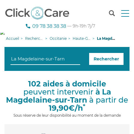
T
o
g
09 78 38 38 38
— 9h-19h 7j/7
g
l
Accueil
Recherche aide à domicile
Occitanie
Haute-Garonne
La Magdelaine-sur-Tarn
e
n
a
Rechercher
v
i
g
a
102 aides à domicile
t
peuvent intervenir
à La
i
o
Magdelaine-sur-Tarn
à partir de
n
*
19,90€/h
Sous réserve de leur disponibilité au moment de la demande