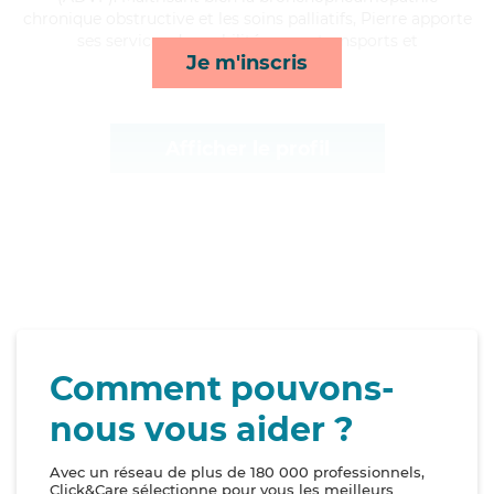
chronique obstructive et les soins palliatifs, Pierre apporte
ses services de mobilité, repas, transports et
Je m'inscris
surveillance de nuit*
Afficher le profil
Comment pouvons-
nous vous aider ?
Avec un réseau de plus de 180 000 professionnels,
Click&Care sélectionne pour vous les meilleurs