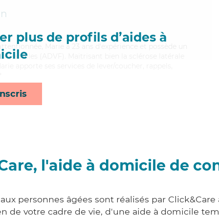
an
r plus de profils d’aides à
ttentionnée, Marie a 23 ans d'expérience et possède un
cile
x Familles (ADVF). Maitrisant bien la sclérose latérale
arie apporte ses services de lever/coucher, rappels,
*
nscris
Care, l'aide à domicile de co
 aux personnes âgées sont réalisés par Click&Care 
 de votre cadre de vie, d'une aide à domicile tem