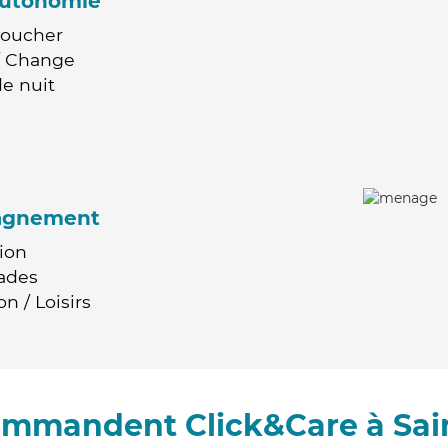
'autonomie
Coucher
 / Change
e nuit
agnement
ion
ades
n / Loisirs
commandent Click&Care à Sai