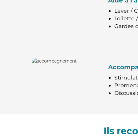
Aide à l
Lever / 
Toilette
Gardes d
Accomp
Stimulat
Promen
Discussio
Ils re