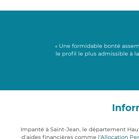
« Une formidable bonté assemb
le profil le plus admissible à 
Infor
Impanté à Saint-Jean, le département Hau
d'aides financières comme
l'Allocation P