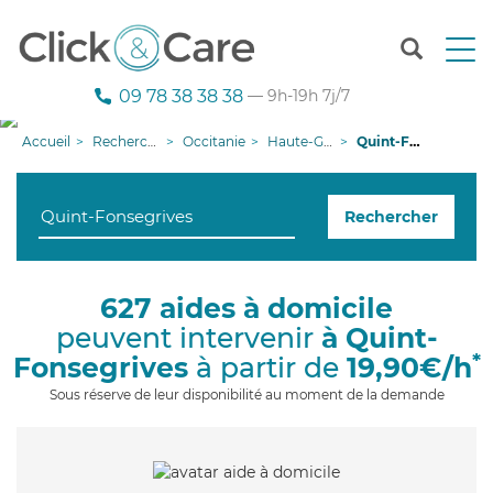
T
o
g
09 78 38 38 38
— 9h-19h 7j/7
g
l
Accueil
Recherche aide à domicile
Occitanie
Haute-Garonne
Quint-Fonsegrives
e
n
a
Rechercher
v
i
g
a
627 aides à domicile
t
peuvent intervenir
à Quint-
i
o
*
Fonsegrives
à partir de
19,90€/h
n
Sous réserve de leur disponibilité au moment de la demande