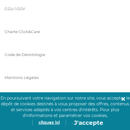
CGU / GGV
Charte Click&Care
Code de Déontologie
Mentions Légales
En poursuivant votre navigation sur notre site, vous acceptez le
✕
Prérequis Click&Care
dépôt de cookies destinés à vous proposer des offres, contenus
et services adaptés à vos centres d’intérêts.
Pour plus
d’informations et paramétrer vos cookies,
J'accepte
cliquez ici
.
Protection des Données