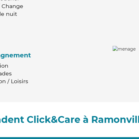
 / Change
e nuit
agnement
ion
ades
n / Loisirs
dent Click&Care à Ramonvil