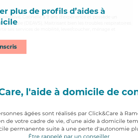
r plus de profils d’aides à
nicative, Gabrielle a 9 ans d'expérience et possède un
cile
 Vie Sociale (DEAVS). Maitrisant bien les troubles respiratoires
porte ses services de mobilité, lever/coucher, ménage et
nscris
Care, l'aide à domicile de co
ersonnes âgées sont réalisés par Click&Care à Ram
 de votre cadre de vie, d'une aide à domicile tem
cile permanente suite à une perte d'autonomie pl
Être rappelé par un conseiller