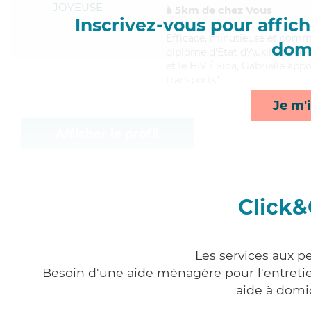
JOYEUSE
à 5km de chez Vous
Inscrivez-vous pour affiche
Efficace
, minutieuse et commu
domi
diplôme d'État d'Auxiliaire de
et le HIV / Sida, Gabrielle ap
transports*
Je m'i
Afficher le profil
Click&
Les services aux p
Besoin d'une aide ménagère pour l'entretien
aide à domi