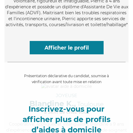
Volontaire
, rigoureux et infatiguable, Pierric a 4 ans
d'expérience et possède un diplôme d'Assistante De Vie aux
Familles (ADVF). Maitrisant bien les troubles respiratoires
et l'incontinence urinaire, Pierric apporte ses services de
activités, transports, courses/livraison et toilette/habillage*
Afficher le profil
Présentation déclarative du candidat, soumise à
vérification avant toute mise en relation
JOYEUSE
Blandine K.,
Toulouse
Inscrivez-vous pour
à 5km de chez Vous
afficher plus de profils
Coopérative
, appliquée et infatiguable, Blandine a 9 ans
d’aides à domicile
d'expérience et possède un diplôme d'Etat d'aide-soignant