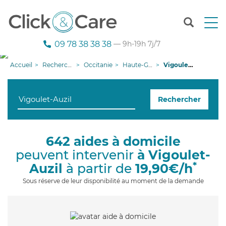
T
o
g
09 78 38 38 38
— 9h-19h 7j/7
g
l
Accueil
Recherche aide à domicile
Occitanie
Haute-Garonne
Vigoulet-Auzil
e
n
a
Rechercher
v
i
g
a
642 aides à domicile
t
peuvent intervenir
à Vigoulet-
i
o
*
Auzil
à partir de
19,90€/h
n
Sous réserve de leur disponibilité au moment de la demande