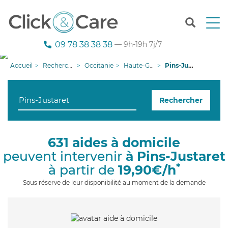
T
o
g
09 78 38 38 38
— 9h-19h 7j/7
g
l
Accueil
Recherche aide à domicile
Occitanie
Haute-Garonne
Pins-Justaret
e
n
a
Rechercher
v
i
g
a
631 aides à domicile
t
peuvent intervenir
à Pins-Justaret
i
o
*
à partir de
19,90€/h
n
Sous réserve de leur disponibilité au moment de la demande