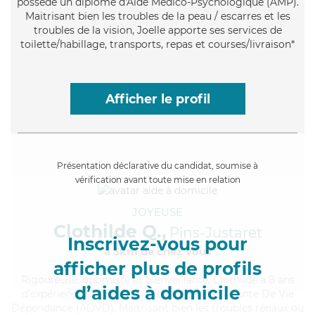
possède un diplôme d'Aide Médico-Psychologique (AMP).
Maitrisant bien les troubles de la peau / escarres et les
troubles de la vision, Joelle apporte ses services de
toilette/habillage, transports, repas et courses/livraison*
Afficher le profil
Présentation déclarative du candidat, soumise à
vérification avant toute mise en relation
JOYEUSE
Clothilde Q.,
Pins-Justaret
Inscrivez-vous pour
à 5km de chez Vous
afficher plus de profils
Rigoureuse
, optimiste et bienveillante, Clothilde a 8 ans
d’aides à domicile
d'expérience et possède un diplôme d'Assistante De Vie
Dépendance (ADVD). Maitrisant bien les troubles rénaux ou