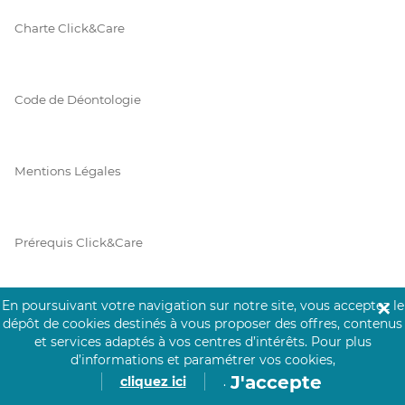
Charte Click&Care
Code de Déontologie
Mentions Légales
Prérequis Click&Care
En poursuivant votre navigation sur notre site, vous acceptez le
✕
Protection des Données
dépôt de cookies destinés à vous proposer des offres, contenus
et services adaptés à vos centres d’intérêts.
Pour plus
d’informations et paramétrer vos cookies,
J'accepte
cliquez ici
.
Vie Privée