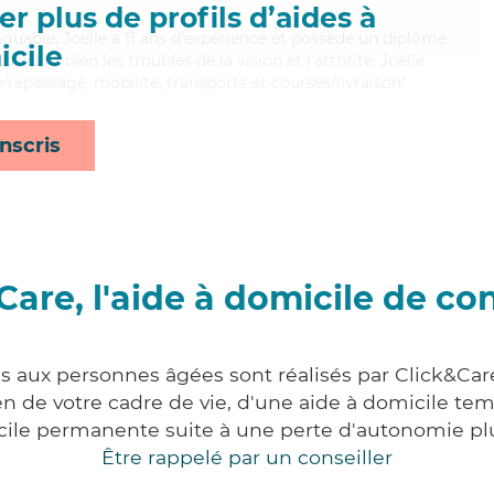
r plus de profils d’aides à
fatiguable, Joelle a 11 ans d'expérience et possède un diplôme
cile
trisant bien les troubles de la vision et l'arthrite, Joelle
e/repassage, mobilité, transports et courses/livraison*
nscris
Care, l'aide à domicile de co
es aux personnes âgées sont réalisés par Click&Car
 de votre cadre de vie, d'une aide à domicile tem
cile permanente suite à une perte d'autonomie pl
Être rappelé par un conseiller