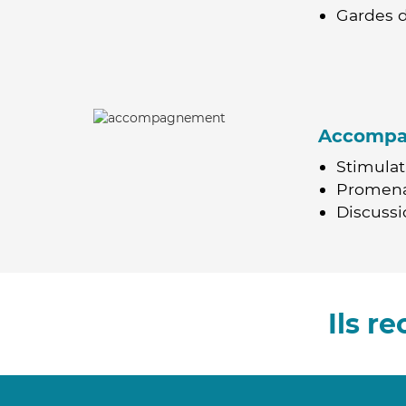
Gardes d
Accomp
Stimulat
Promen
Discussio
Ils r