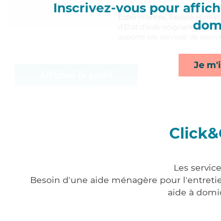
Inscrivez-vous pour affiche
Expérimentée
, flexible et in
domi
d'Etat d'aide-soignant (AS). Mai
apporte ses services de lessiv
Je m'i
Afficher le profil
Click&
Les servic
Besoin d'une aide ménagère pour l'entretien
aide à domi