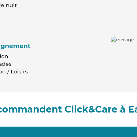
e nuit
agnement
ion
ades
n / Loisirs
ecommandent Click&Care à 