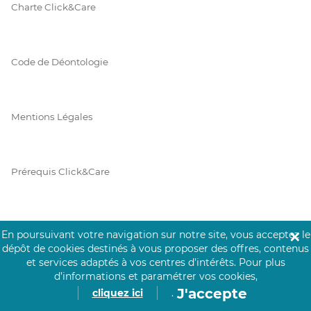
Charte Click&Care
Code de Déontologie
Mentions Légales
Prérequis Click&Care
Protection des Données
En poursuivant votre navigation sur notre site, vous acceptez le
✕
dépôt de cookies destinés à vous proposer des offres, contenus
et services adaptés à vos centres d’intérêts.
Pour plus
d’informations et paramétrer vos cookies,
Vie Privée
J'accepte
cliquez ici
.