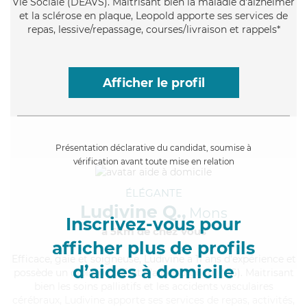
Vie Sociale (DEAVS). Maitrisant bien la maladie d'alzheimer
et la sclérose en plaque, Leopold apporte ses services de
repas, lessive/repassage, courses/livraison et rappels*
Afficher le profil
Présentation déclarative du candidat, soumise à
vérification avant toute mise en relation
ÉLÉGANTE
Ludivine Q.,
Mons
Inscrivez-vous pour
à 5km de chez Vous
afficher plus de profils
Efficace
, gaie et soigneuse, Ludivine a 11 ans d'expérience et
d’aides à domicile
possède un diplôme d'Etat d'aide-soignant (AS). Maitrisant
bien les soins palliatifs et les accidents vasculaires
cérébraux, Ludivine apporte ses services de repas, activités,