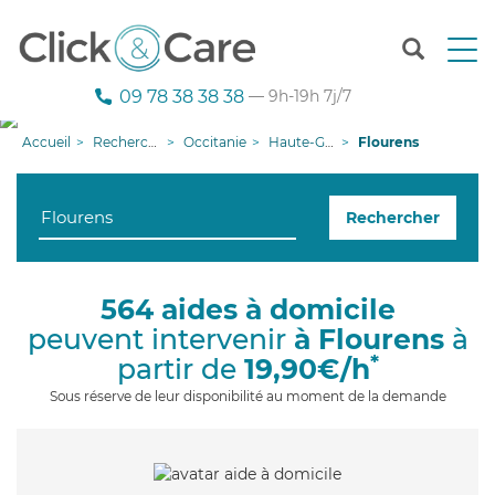
T
o
g
09 78 38 38 38
— 9h-19h 7j/7
g
l
Accueil
Recherche aide à domicile
Occitanie
Haute-Garonne
Flourens
e
n
a
Rechercher
v
i
g
a
564 aides à domicile
t
peuvent intervenir
à Flourens
à
i
o
*
partir de
19,90€/h
n
Sous réserve de leur disponibilité au moment de la demande