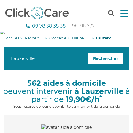
T
o
g
09 78 38 38 38
— 9h-19h 7j/7
g
l
Accueil
Recherche aide à domicile
Occitanie
Haute-Garonne
Lauzerville
e
n
a
Rechercher
v
i
g
a
562 aides à domicile
t
peuvent intervenir
à Lauzerville
à
i
o
*
partir de
19,90€/h
n
Sous réserve de leur disponibilité au moment de la demande