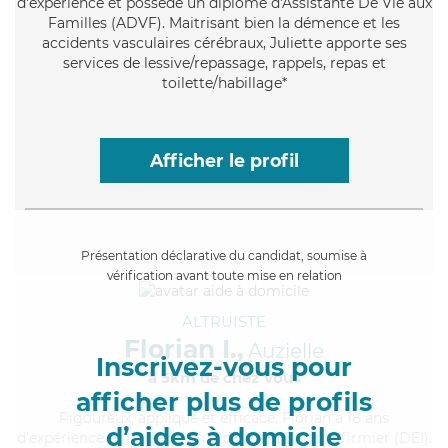
d'expérience et possède un diplôme d'Assistante De Vie aux
Familles (ADVF). Maitrisant bien la démence et les
accidents vasculaires cérébraux, Juliette apporte ses
services de lessive/repassage, rappels, repas et
toilette/habillage*
Afficher le profil
Présentation déclarative du candidat, soumise à
vérification avant toute mise en relation
ALTRUISTE
Florian I.,
Auzielle
Inscrivez-vous pour
à 5km de chez Vous
afficher plus de profils
Rigoureux
, appliqué et efficace, Florian a 18 ans
d’aides à domicile
d'expérience et possède un diplôme d'Etat d'infirmier (DEI).