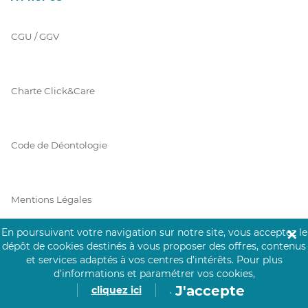
CGU / GGV
Charte Click&Care
Code de Déontologie
Mentions Légales
En poursuivant votre navigation sur notre site, vous acceptez le
✕
dépôt de cookies destinés à vous proposer des offres, contenus
Prérequis Click&Care
et services adaptés à vos centres d’intérêts.
Pour plus
d’informations et paramétrer vos cookies,
J'accepte
cliquez ici
.
Protection des Données