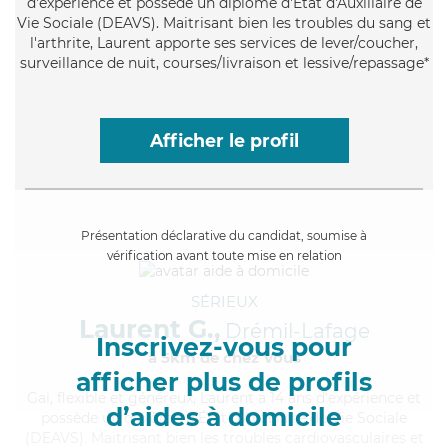
d'expérience et possède un diplôme d'État d'Auxiliaire de
Vie Sociale (DEAVS). Maitrisant bien les troubles du sang et
l'arthrite, Laurent apporte ses services de lever/coucher,
surveillance de nuit, courses/livraison et lessive/repassage*
Afficher le profil
Présentation déclarative du candidat, soumise à
vérification avant toute mise en relation
SÉRIEUX
Laurent G.,
Drémil-Lafage
Inscrivez-vous pour
à 5km de chez Vous
afficher plus de profils
Gai
, flexible et généreux, Laurent a 14 ans d'expérience et
d’aides à domicile
possède un diplôme d'État d'Auxiliaire de Vie Sociale
(DEAVS). Maitrisant bien les troubles cardiovasculaires et