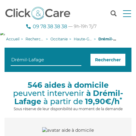
T
o
g
09 78 38 38 38
— 9h-19h 7j/7
g
l
Accueil
Recherche aide à domicile
Occitanie
Haute-Garonne
Drémil-Lafage
e
n
a
Rechercher
v
i
g
a
546 aides à domicile
t
peuvent intervenir
à Drémil-
i
o
*
Lafage
à partir de
19,90€/h
n
Sous réserve de leur disponibilité au moment de la demande