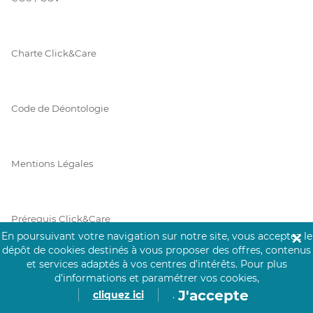
Charte Click&Care
Code de Déontologie
Mentions Légales
Prérequis Click&Care
En poursuivant votre navigation sur notre site, vous acceptez le
✕
dépôt de cookies destinés à vous proposer des offres, contenus
et services adaptés à vos centres d’intérêts.
Pour plus
Protection des Données
d’informations et paramétrer vos cookies,
J'accepte
cliquez ici
.