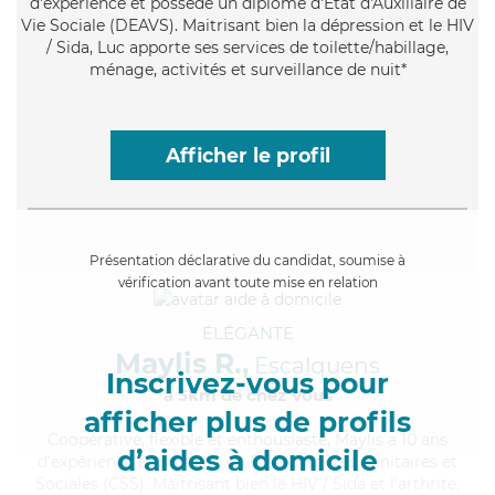
d'expérience et possède un diplôme d'État d'Auxiliaire de
Vie Sociale (DEAVS). Maitrisant bien la dépression et le HIV
/ Sida, Luc apporte ses services de toilette/habillage,
ménage, activités et surveillance de nuit*
Afficher le profil
Présentation déclarative du candidat, soumise à
vérification avant toute mise en relation
ÉLÉGANTE
Maylis R.,
Escalquens
Inscrivez-vous pour
à 5km de chez Vous
afficher plus de profils
Coopérative
, flexible et enthousiaste, Maylis a 10 ans
d’aides à domicile
d'expérience et possède un BEP Carrières Sanitaires et
Sociales (CSS). Maitrisant bien le HIV / Sida et l'arthrite,