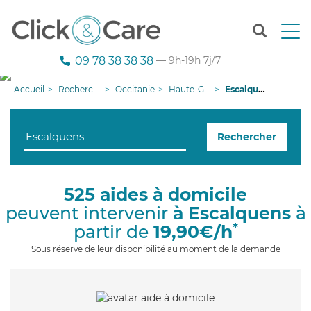
T
o
g
09 78 38 38 38
— 9h-19h 7j/7
g
l
Accueil
Recherche aide à domicile
Occitanie
Haute-Garonne
Escalquens
e
n
a
Rechercher
v
i
g
a
525 aides à domicile
t
peuvent intervenir
à Escalquens
à
i
o
*
partir de
19,90€/h
n
Sous réserve de leur disponibilité au moment de la demande