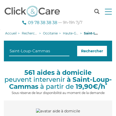
T
o
g
09 78 38 38 38
— 9h-19h 7j/7
g
l
Accueil
Recherche aide à domicile
Occitanie
Haute-Garonne
Saint-Loup-Cammas
e
n
a
Rechercher
v
i
g
a
561 aides à domicile
t
peuvent intervenir
à Saint-Loup-
i
o
*
Cammas
à partir de
19,90€/h
n
Sous réserve de leur disponibilité au moment de la demande