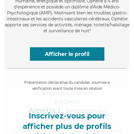
Humaine
, énergique et optimiste, Ophélie a 4 ans
d'expérience et possède un diplôme d'Aide Médico-
Psychologique (AMP). Maitrisant bien les troubles gastro-
intestinaux et les accidents vasculaires cérébraux, Ophélie
apporte ses services de activités, ménage, toilette/habillage
et surveillance de nuit*
Afficher le profil
Présentation déclarative du candidat, soumise à
vérification avant toute mise en relation
ÉLÉGANTE
Amélia I.,
Pechbonnieu
Inscrivez-vous pour
à 5km de chez Vous
afficher plus de profils
Bienveillante
, rigoureuse et joyeuse, Amélia a 14 ans