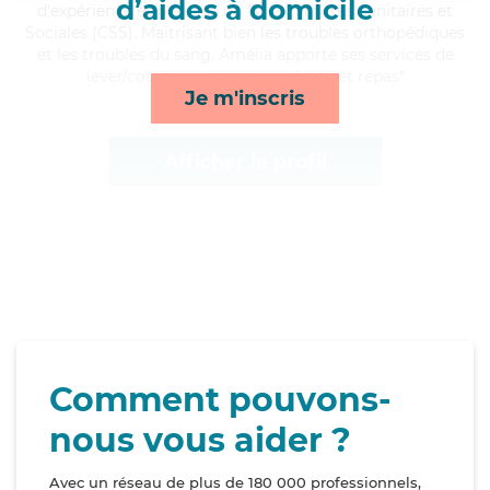
d’aides à domicile
d'expérience et possède un BEP Carrières Sanitaires et
Sociales (CSS). Maitrisant bien les troubles orthopédiques
et les troubles du sang, Amélia apporte ses services de
lever/coucher, activités, mobilité et repas*
Je m'inscris
Afficher le profil
Comment pouvons-
nous vous aider ?
Avec un réseau de plus de 180 000 professionnels,