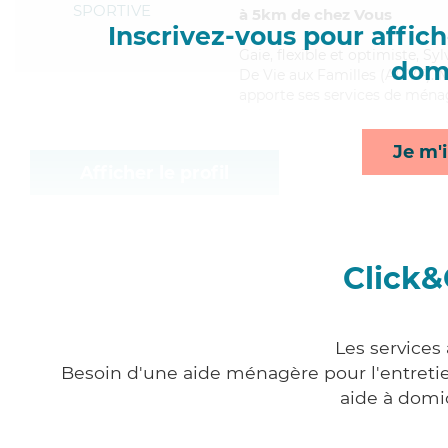
SPORTIVE
à 5km de chez Vous
Inscrivez-vous pour affiche
Gaie
, flexible et optimiste, S
domi
De Vie aux Familles (ADVF). Ma
apporte ses services de ménag
Je m'i
Afficher le profil
Click&
Les services
Besoin d'une aide ménagère pour l'entretien
aide à domi