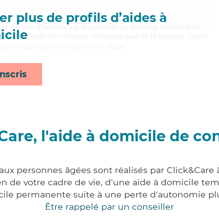
r plus de profils d’aides à
ylvie a 4 ans d'expérience et possède un diplôme d'Assistante
cile
itrisant bien les troubles orthopédiques et le diabète, Sylvie
e, transports, lever/coucher et repas*
nscris
Care, l'aide à domicile de co
 aux personnes âgées sont réalisés par Click&Care 
 de votre cadre de vie, d'une aide à domicile tem
cile permanente suite à une perte d'autonomie pl
Être rappelé par un conseiller