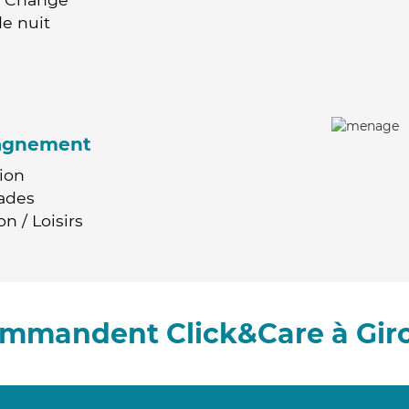
e nuit
agnement
ion
ades
n / Loisirs
commandent Click&Care à Gir