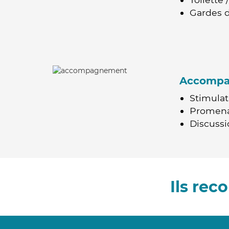
Gardes d
Accomp
Stimulat
Promen
Discussio
Ils re