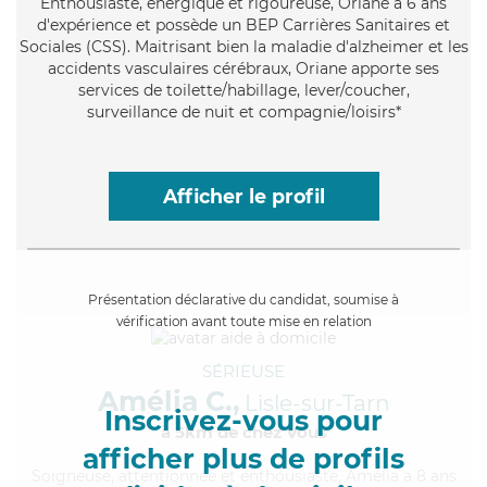
Enthousiaste
, énergique et rigoureuse, Oriane a 6 ans
d'expérience et possède un BEP Carrières Sanitaires et
Sociales (CSS). Maitrisant bien la maladie d'alzheimer et les
accidents vasculaires cérébraux, Oriane apporte ses
services de toilette/habillage, lever/coucher,
surveillance de nuit et compagnie/loisirs*
Afficher le profil
Présentation déclarative du candidat, soumise à
vérification avant toute mise en relation
SÉRIEUSE
Amélia C.,
Lisle-sur-Tarn
Inscrivez-vous pour
à 5km de chez Vous
afficher plus de profils
Soigneuse
, attentionnée et enthousiaste, Amélia a 8 ans