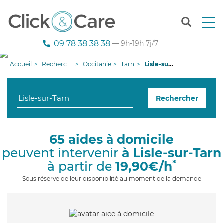
T
o
g
09 78 38 38 38
— 9h-19h 7j/7
g
l
Accueil
Recherche aide à domicile
Occitanie
Tarn
Lisle-sur-Tarn
e
n
a
Rechercher
v
i
g
a
65 aides à domicile
t
peuvent intervenir
à Lisle-sur-Tarn
i
o
*
à partir de
19,90€/h
n
Sous réserve de leur disponibilité au moment de la demande