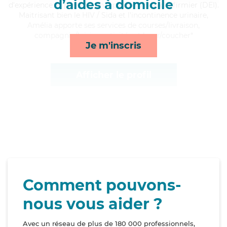
d’aides à domicile
d'expérience et possède un diplôme d'Etat d'infirmier (DEI).
Maitrisant bien le HIV / Sida et l'incontinence urinaire,
Amélia apporte ses services de courses/livraison,
compagnie/loisirs, activités et lever/coucher*
Je m'inscris
Afficher le profil
Comment pouvons-
nous vous aider ?
Avec un réseau de plus de 180 000 professionnels,