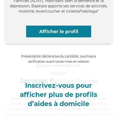
Familles (ADVF). Maitrisant bien la démence et la
dépression, Baptiste apporte ses services de activités,
mobilité, lever/coucher et toilette/habillage*
Afficher le profil
Présentation déclarative du candidat, soumise à
vérification avant toute mise en relation
JOYEUX
Jacques P.,
Villard-Bonnot
Inscrivez-vous pour
à 5km de chez Vous
afficher plus de profils
Minutieux
, dynamique et énergique, Jacques a 8 ans
d’aides à domicile
d'expérience et possède un BEP Carrières Sanitaires et
Sociales (CSS). Maitrisant bien la sclérose en plaque et la
convalescence postopératoire, Jacques apporte ses services