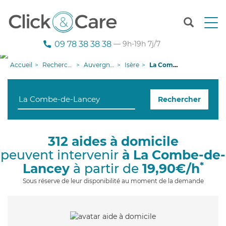
T
o
g
09 78 38 38 38
— 9h-19h 7j/7
g
l
Accueil
Recherche aide à domicile
Auvergne-Rhône-Alpes
Isère
La Combe-de-Lancey
e
n
a
Rechercher
v
i
g
a
312 aides à domicile
t
peuvent intervenir
à La Combe-de-
i
o
*
Lancey
à partir de
19,90€/h
n
Sous réserve de leur disponibilité au moment de la demande