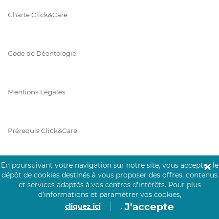
Charte Click&Care
Code de Déontologie
Mentions Légales
Prérequis Click&Care
En poursuivant votre navigation sur notre site, vous acceptez le
✕
Protection des Données
dépôt de cookies destinés à vous proposer des offres, contenus
et services adaptés à vos centres d’intérêts.
Pour plus
d’informations et paramétrer vos cookies,
J'accepte
cliquez ici
.
Vie Privée