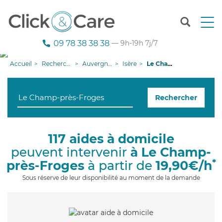
T
o
g
09 78 38 38 38
— 9h-19h 7j/7
g
l
Accueil
Recherche aide à domicile
Auvergne-Rhône-Alpes
Isère
Le Champ-près-Froges
e
n
a
Rechercher
v
i
g
a
117 aides à domicile
t
peuvent intervenir
à Le Champ-
i
o
*
près-Froges
à partir de
19,90€/h
n
Sous réserve de leur disponibilité au moment de la demande