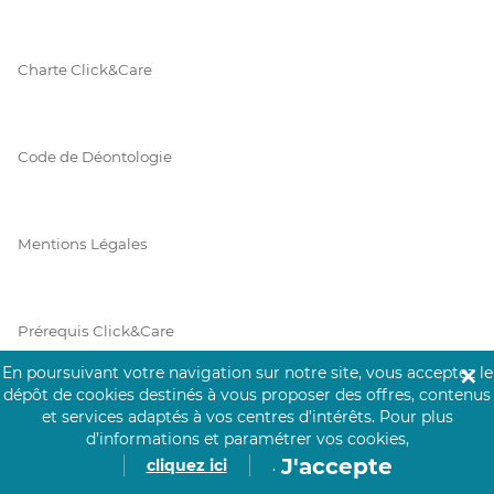
Charte Click&Care
Code de Déontologie
Mentions Légales
Prérequis Click&Care
En poursuivant votre navigation sur notre site, vous acceptez le
✕
dépôt de cookies destinés à vous proposer des offres, contenus
et services adaptés à vos centres d’intérêts.
Pour plus
Protection des Données
d’informations et paramétrer vos cookies,
J'accepte
cliquez ici
.