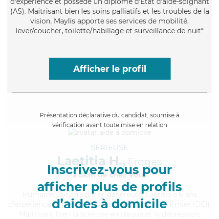
d'expérience et possède un diplôme d'Etat d'aide-soignant
(AS). Maitrisant bien les soins palliatifs et les troubles de la
vision, Maylis apporte ses services de mobilité,
lever/coucher, toilette/habillage et surveillance de nuit*
Afficher le profil
Présentation déclarative du candidat, soumise à
vérification avant toute mise en relation
SÉRIEUSE
Laetitia H.,
Froges
Inscrivez-vous pour
à 5km de chez Vous
afficher plus de profils
Humaine
, dynamique et généreuse, Laetitia a 6 ans
d’aides à domicile
d'expérience et possède un diplôme d'Etat d'infirmier (DEI).
Maitrisant bien la sclérose en plaque et la dépression,