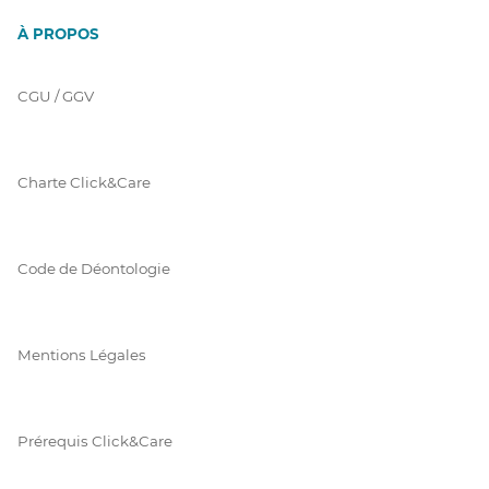
À PROPOS
CGU / GGV
Charte Click&Care
Code de Déontologie
Mentions Légales
Prérequis Click&Care