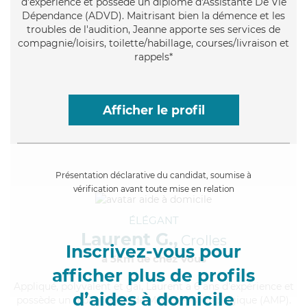
d'expérience et possède un diplôme d'Assistante De Vie
Dépendance (ADVD). Maitrisant bien la démence et les
troubles de l'audition, Jeanne apporte ses services de
compagnie/loisirs, toilette/habillage, courses/livraison et
rappels*
Afficher le profil
Présentation déclarative du candidat, soumise à
vérification avant toute mise en relation
ÉLÉGANT
Laurent G.,
Crolles
Inscrivez-vous pour
à 5km de chez Vous
afficher plus de profils
Appliqué
, polyvalent et gai, Laurent a 6 ans d'expérience et
d’aides à domicile
possède un diplôme d'Aide Médico-Psychologique (AMP).