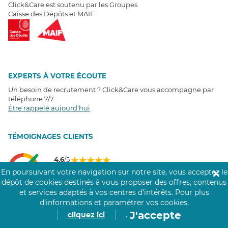
Click&Care est soutenu par les Groupes
Caisse des Dépôts et MAIF.
EXPERTS À VOTRE ÉCOUTE
Un besoin de recrutement ? Click&Care vous accompagne par
téléphone 7/7
.
Être rappelé aujourd'hui
T
É
MOIGNAGES CLIENTS
4,6
/5
Avis clients
récoltés sur
En poursuivant votre navigation sur notre site, vous acceptez le
✕
Google
dépôt de cookies destinés à vous proposer des offres, contenus
et services adaptés à vos centres d’intérêts.
Pour plus
d’informations et paramétrer vos cookies,
J'accepte
cliquez ici
.
COMMUNAUTÉ CLICK&CARE