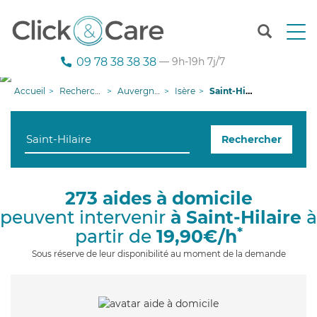
T
o
g
09 78 38 38 38
— 9h-19h 7j/7
g
l
Accueil
Recherche aide à domicile
Auvergne-Rhône-Alpes
Isère
Saint-Hilaire
e
n
a
Rechercher
v
i
g
a
273 aides à domicile
t
peuvent intervenir
à Saint-Hilaire
à
i
o
*
partir de
19,90€/h
n
Sous réserve de leur disponibilité au moment de la demande