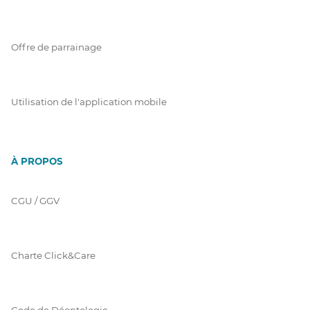
Offre de parrainage
Utilisation de l'application mobile
À PROPOS
CGU / GGV
Charte Click&Care
Code de Déontologie