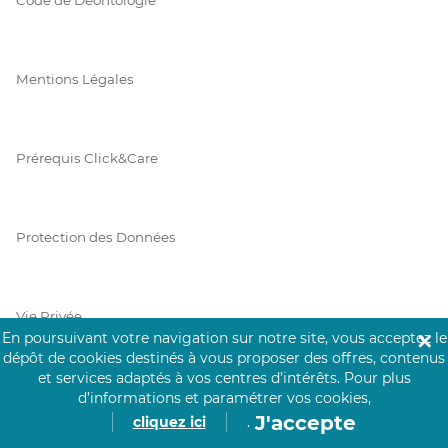
Mentions Légales
Prérequis Click&Care
Protection des Données
Vie Privée
En poursuivant votre navigation sur notre site, vous acceptez le
✕
dépôt de cookies destinés à vous proposer des offres, contenus
et services adaptés à vos centres d’intérêts.
Pour plus
d’informations et paramétrer vos cookies,
PAIEMENT SÉCURISÉ
J'accepte
cliquez ici
.
La collecte de vos informations de carte bancaire est cryptée