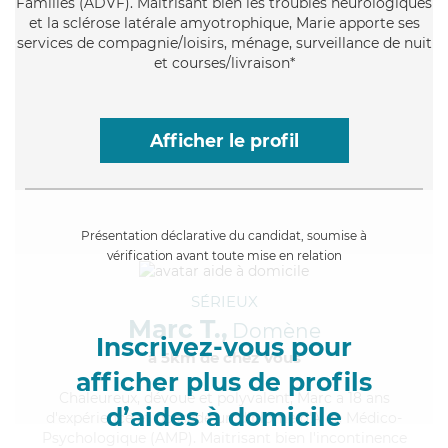
Familles (ADVF). Maitrisant bien les troubles neurologiques
et la sclérose latérale amyotrophique, Marie apporte ses
services de compagnie/loisirs, ménage, surveillance de nuit
et courses/livraison*
Afficher le profil
Présentation déclarative du candidat, soumise à
vérification avant toute mise en relation
SÉRIEUX
Marc T.,
Domène
Inscrivez-vous pour
à 5km de chez Vous
afficher plus de profils
Chaleureux
, dévoué et polyvalent, Marc a 18 ans
d’aides à domicile
d'expérience et possède un diplôme d'Aide Médico-
Psychologique (AMP). Maitrisant bien l'incontinence