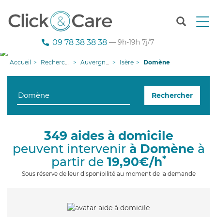
T
o
g
09 78 38 38 38
— 9h-19h 7j/7
g
l
Accueil
Recherche aide à domicile
Auvergne-Rhône-Alpes
Isère
Domène
e
n
a
Rechercher
v
i
g
a
349 aides à domicile
t
peuvent intervenir
à Domène
à
i
o
*
partir de
19,90€/h
n
Sous réserve de leur disponibilité au moment de la demande