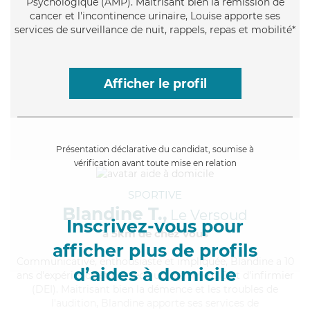
Psychologique (AMP). Maitrisant bien la rémission de
cancer et l'incontinence urinaire, Louise apporte ses
services de surveillance de nuit, rappels, repas et mobilité*
Afficher le profil
Présentation déclarative du candidat, soumise à
vérification avant toute mise en relation
SPORTIVE
Blandine T.,
Le Versoud
Inscrivez-vous pour
à 5km de chez Vous
afficher plus de profils
Communicative
, enthousiaste et impliquée, Blandine a 10
d’aides à domicile
ans d'expérience et possède un diplôme d'Etat d'infirmier
(DEI). Maitrisant bien la démence et les troubles de
l'audition, Blandine apporte ses services de