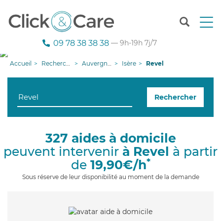
T
o
g
09 78 38 38 38
— 9h-19h 7j/7
g
l
Accueil
Recherche aide à domicile
Auvergne-Rhône-Alpes
Isère
Revel
e
n
a
Rechercher
v
i
g
a
327 aides à domicile
t
peuvent intervenir
à Revel
à partir
i
o
*
de
19,90€/h
n
Sous réserve de leur disponibilité au moment de la demande