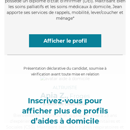
possède un diplôme d'Etat d'infirmier (DEI). Maitrisant bien
les soins palliatifs et les soins médicaux à domicile, Jean
apporte ses services de rappels, mobilité, lever/coucher et
ménage*
Afficher le profil
Présentation déclarative du candidat, soumise à
vérification avant toute mise en relation
ALTRUISTE
Ania Z.,
Froges
Inscrivez-vous pour
à 5km de chez Vous
afficher plus de profils
Bienveillante
, soigneuse et appliquée, Ania a 23 ans
d’aides à domicile
d'expérience et possède un BEP Carrières Sanitaires et
Sociales (CSS). Maitrisant bien les troubles respiratoires et