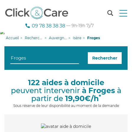
T
o
g
09 78 38 38 38
— 9h-19h 7j/7
g
l
Accueil
Recherche aide à domicile
Auvergne-Rhône-Alpes
Isère
Froges
e
n
a
Rechercher
v
i
g
a
122 aides à domicile
t
peuvent intervenir
à Froges
à
i
o
*
partir de
19,90€/h
n
Sous réserve de leur disponibilité au moment de la demande