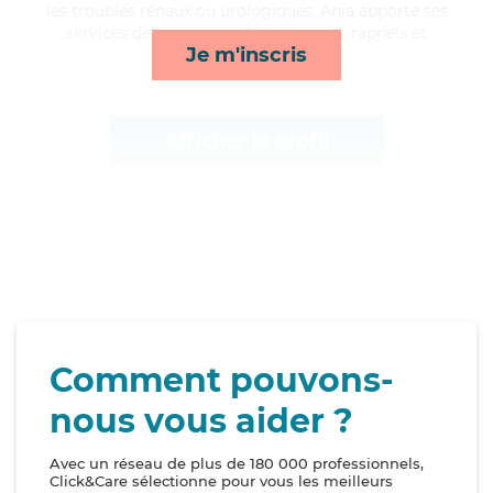
les troubles rénaux ou urologiques, Ania apporte ses
services de compagnie/loisirs, repas, rappels et
Je m'inscris
lessive/repassage*
Afficher le profil
Comment pouvons-
nous vous aider ?
Avec un réseau de plus de 180 000 professionnels,
Click&Care sélectionne pour vous les meilleurs